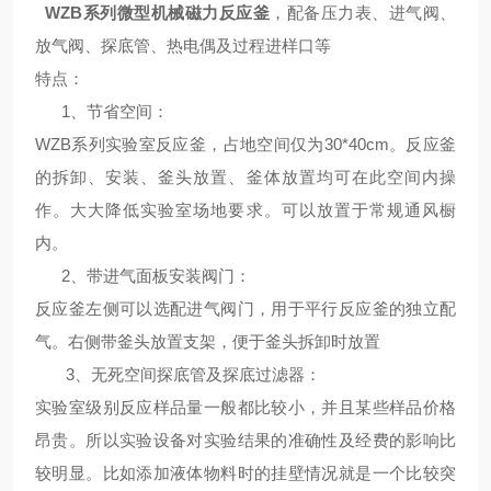
WZB系列微型机械磁力反应釜
，配备压力表、进气阀、
放气阀、探底管、热电偶及过程进样口等
特点
：
1、
节省空间
：
WZB系列实验室反应釜，占地空间仅为30*40cm。反应釜
的拆卸、安装、釜头放置、釜体放置均可在此空间内操
作。大大降低实验室场地要求。可以放置于常规通风橱
内。
2、
带进气面板安装阀门
：
反应釜左侧可以选配进气阀门，用于平行反应釜的独立配
气。右侧带釜头放置支架，便于釜头拆卸时放置
3、
无死空间探底管及探底过滤器
：
实验室级别反应样品量一般都比较小，并且某些样品价格
昂贵。所以实验设备对实验结果的准确性及经费的影响比
较明显。比如添加液体物料时的挂壁情况就是一个比较突