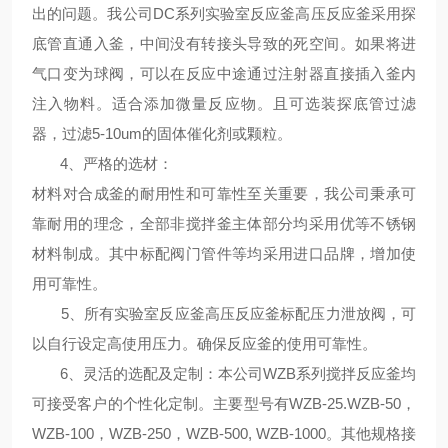
出的问题。我公司DC系列
实验室反应釜高压反应釜
采用探
底管直通入釜，中间没有转接头导致的死空间。如果将进
气口变为球阀，可以在反应中途通过注射器直接插入釜内
注入物料。适合添加微量反应物。且可选装探底管过滤
器，过滤5-10um的固体催化剂或颗粒。
4、
严格的选材
：
材料对合成釜的耐用性和可靠性至关重要，我公司秉承可
靠耐用的理念，全部非搅拌釜主体部分均采用优等不锈钢
材料制成。其中标配阀门管件等均采用进口品牌，增加使
用可靠性。
5、
所有
实验室反应釜高压反应釜
标配压力泄放阀，可
以自行设定高使用压力。确保反应釜的使用可靠性。
6、
灵活的选配及定制
：本公司WZB系列搅拌反应釜均
可接受客户的个性化定制。主要型号有WZB-25.
WZB
-50，
WZB
-100，
WZB
-250，
WZB
-500,
WZB
-1000。其他规格接