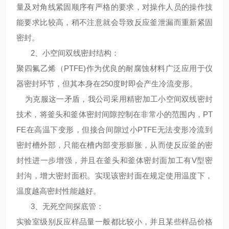
量及对角线紧固顺序有严格的要求，对操作人员的操作技
能要求比较高，稍不注意就会导致反应釜泄漏而重新紧固
密封。
2、
小空间双线密封结构
：
聚四氟乙烯（PTFE)作为优良的耐腐蚀材料广泛应用于仪
器密封环节，但其本身在250度时即会产生冷流变形。
为克服这一矛盾，我公司采用精密加工小空间双线密封
技术，将釜头和釜体密封间隙控制在非常小的范围内，PT
FE在高温下变形，但接合间隙过小PTFE无法变形冷流到
密封槽外部，只能在槽内部变形膨胀，从而使反应釜的密
封性进一步增强，并且在釜头和釜体密封面加工有V型密
封沟，增大密封面积。实现该密封面在规定使用温度下，
温度越高密封性能越好。
3、
无死空间探底管
：
实验室级别反应样品量一般都比较小，并且某些样品价格