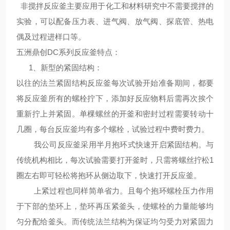
非搅拌反应釜主要应用于化工和材料研究中不需要搅拌的
实验，可以配备压力表、进气阀、放气阀、探底管、热电
偶及过程进样口等。
五洲鼎创DC系列反应釜特点
：
1、新型的紧固结构：
以往的法兰紧固结构反应釜每次试验开始准备期间，都要
将反应釜所有的螺栓拧下，添加好反应物料后需再次挨个
重新拧上并紧固。单棵螺丝的开釜和密封过程需要转动十
几圈，每台反应釜均有多个螺栓，试验过程中费时费力。
我公司反应釜采用半月抱环式快速开启紧固结构。与
传统机构相比，每次试验需要打开釜时，只需将螺丝拧松1
圈左右即可轻松将抱环从侧边取下，快速打开反应釜。
上紧过程也同样简单省力。且每个抱环螺栓压力作用
于下部的垫环上，垫环再压紧釜头，使螺栓的力量能够均
匀分配给釜头。而传统法兰结构为保证均匀受力对紧固力