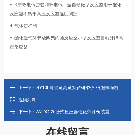
c. K型热电偶套管和热电偶，
全自动微型反应釜
用于
催化
反应釜
不锈钢高压反应釜
温度测定
d. 气体进样阀
e.
酯化釜
气体释放阀
聚丙烯反应釜小型反应釜自动升降高
压反应釜
GY100可变速高速旋转研磨仪 细胞粉碎机 深圳
上一个：
返回列表
WZDC-26管式反应器催化剂评价装置
下一个：
在线留言