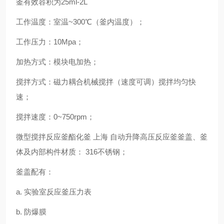
釜有效容积为25ml-2L
工作温度：室温~300℃（釜内温度）；
工作压力：10Mpa；
加热方式：模块电加热；
搅拌方式：磁力耦合机械搅拌（速度可调）搅拌均匀快
速；
搅拌速度：0~750rpm；
微型搅拌反应釜酯化釜 上海 自动升降高压反应釜
釜盖、釜
体及内部构件材质： 316不锈钢；
釜盖配有：
a. 实验室反应釜压力表
b. 防爆膜