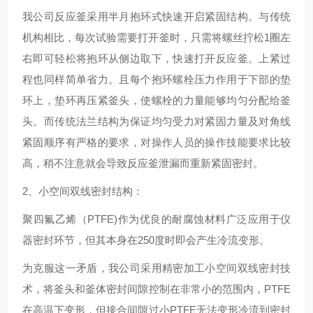
我公司反应釜采用半月抱环式快速开启紧固结构。与传统
机构相比，每次试验需要打开釜时，只需将螺丝拧松1圈左
右即可轻松将抱环从侧边取下，快速打开反应釜。上紧过
程也同样简单省力。且每个抱环螺栓压力作用于下部的垫
环上，垫环再压紧釜头，使螺栓的力量能够均匀分配给釜
头。而传统法兰结构为保证均匀受力对紧固力量及对角线
紧固顺序有严格的要求，对操作人员的操作技能要求比较
高，稍不注意就会导致反应釜泄漏而重新紧固密封。
2、小空间双线密封结构：
聚四氟乙烯（PTFE)作为优良的耐腐蚀材料广泛应用于仪
器密封环节，但其本身在250度时即会产生冷流变形。
为克服这一矛盾，我公司采用精密加工小空间双线密封技
术，将釜头和釜体密封间隙控制在非常小的范围内，PTFE
在高温下变形，但接合间隙过小PTFE无法变形冷流到密封