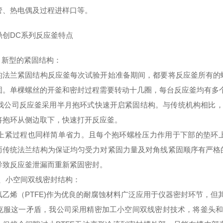
管、热电偶及过程进样口等
。
鼎创DC系列反应釜特点
新型的紧固结构：
的法兰紧固结构反应釜每次试验开始准备期间，都要将反应釜所有的
固。单棵螺丝的开釜和密封过程需要转动十几圈，每台反应釜均有多
司反应釜采用半月抱环式快速开启紧固结构。与传统机构相比，每
将抱环从侧边取下，快速打开反应釜。
过程也同样简单省力。且每个抱环螺栓压力作用于下部的垫环上
而传统法兰结构为保证均匀受力对紧固力量及对角线紧固顺序有严格
导致反应釜泄漏而重新紧固密封。
、
小空间双线密封结构
：
氟乙烯（PTFE)作为优良的耐腐蚀材料广泛应用于仪器密封环节，但
服这一矛盾，我公司采用精密加工小空间双线密封技术，将釜头和釜