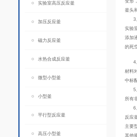
变形
实验室高压反应釜
釜头
3
加压反应釜
实验
添加
磁力反应釜
的死
水热合成反应釜
4
材料
微型小型釜
中标
5
小型釜
所有
6
平行型反应釜
反应
主要型号
高压小型釜
其他