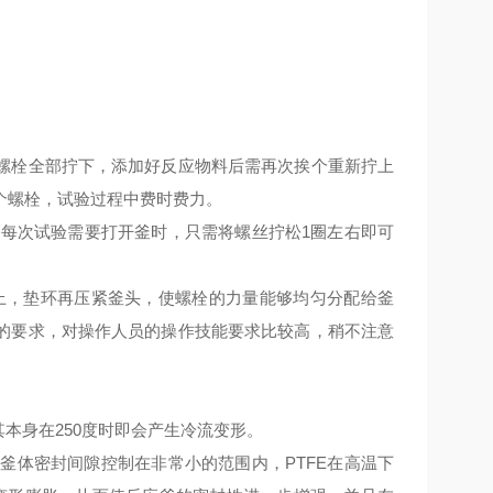
螺栓全部拧下，添加好反应物料后需再次挨个重新拧上
个螺栓，试验过程中费时费力。
次试验需要打开釜时，只需将螺丝拧松1圈左右即可
，垫环再压紧釜头，使螺栓的力量能够均匀分配给釜
的要求，对操作人员的操作技能要求比较高，稍不注意
其本身在250度时即会产生冷流变形。
体密封间隙控制在非常小的范围内，PTFE在高温下