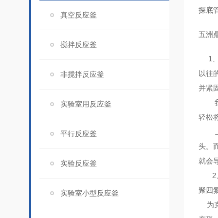
探底
真空反应釜
五洲
搅拌反应釜
1、
以往
非搅拌反应釜
并紧
我公
实验室用反应釜
轻松
上紧
平行反应釜
头。
就会
实验反应釜
2
聚四
实验室小型反应釜
为克