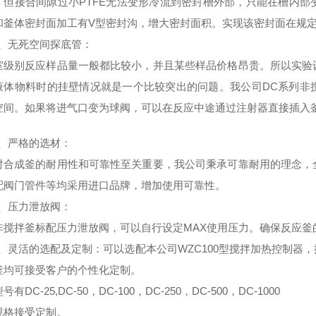
，但接合间隙过小PTFE无法变形冷流到密封槽外部，只能在槽内
和釜体密封面加工有V型密封沟，增大密封面积。实现该密封面在规
、
无死空间探底管
：
室级别反应样品量一般都比较小，并且某些样品价格昂贵。所以实验
液体物料时的挂壁情况就是一个比较突出的问题。我公司DC系列非
空间。如果将进气口变为球阀，可以在反应中途通过注射器直接插入
、
严格的选材
：
对合成釜的耐用性和可靠性至关重要，我公司秉承可靠耐用的理念，
配阀门管件等均采用进口品牌，增加使用可靠性。
、
压力泄放阀
：
非搅拌釜标配压力泄放阀，可以自行设定MAX使用压力。确保反应釜
、
灵活的选配及定制
：可以选配本公司WZC100型搅拌加热控制器
釜均可接受客户的个性化定制。
有DC-25,DC-50，DC-100，DC-250，DC-500，DC-1000
规格接受定制。