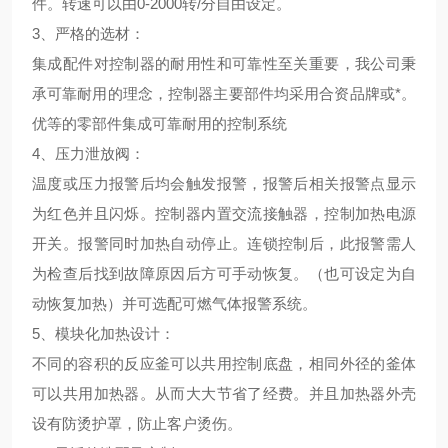
件。转速可以由0-2000转/分自由设定。
3、
严格的选材
：
集成配件对控制器的耐用性和可靠性至关重要，我公司秉
承可靠耐用的理念，控制器主要部件均采用合资品牌或*。
优等的零部件集成可靠耐用的控制系统
4、
压力泄放阀
：
温度或压力报警后均会触发报警，报警后相关报警点显示
为红色并且闪烁。控制器内置交流接触器，控制加热电源
开关。报警同时加热自动停止。连锁控制后，此报警需人
为检查后找到故障原因后方可手动恢复。（也可设定为自
动恢复加热）并可选配可燃气体报警系统。
5、
模块化加热设计
：
不同的容积的反应釜可以共用控制底盘，相同外径的釜体
可以共用加热器。从而大大节省了经费。并且加热器外壳
设有防烫护罩，防止客户烫伤。