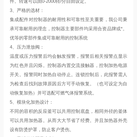
件。转速可以由0-2000转/分自由设定。
3、
严格的选材
：
集成配件对控制器的耐用性和可靠性至关重要，我公司秉
承可靠耐用的理念，控制器主要部件均采用合资品牌或*。
优等的零部件集成可靠耐用的控制系统
4、
压力泄放阀
：
温度或压力报警后均会触发报警，报警后相关报警点显示
为红色并且闪烁。控制器内置交流接触器，控制加热电源
开关。报警同时加热自动停止。连锁控制后，此报警需人
为检查后找到故障原因后方可手动恢复。（也可设定为自
动恢复加热）并可选配可燃气体报警系统。
5、
模块化加热设计
：
不同的容积的反应釜可以共用控制底盘，相同外径的釜体
可以共用加热器。从而大大节省了经费。并且加热器外壳
设有防烫护罩，防止客户烫伤。