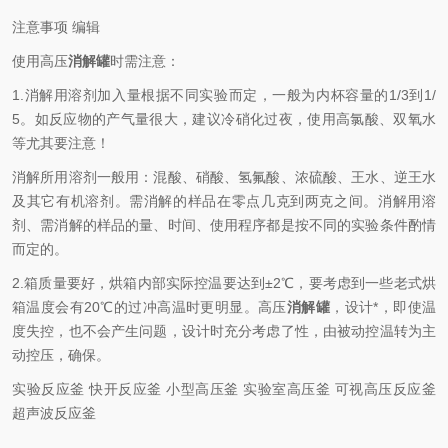
注意事项 编辑
使用高压
消解罐
时需注意：
1.消解用溶剂加入量根据不同实验而定，一般为内杯容量的1/3到1/
5。如反应物的产气量很大，建议冷硝化过夜，使用高氯酸、双氧水
等尤其要注意！
消解所用溶剂一般用：混酸、硝酸、氢氟酸、浓硫酸、王水、逆王水
及其它有机溶剂。需消解的样品在零点几克到两克之间。消解用溶
剂、需消解的样品的量、时间、使用程序都是按不同的实验条件酌情
而定的。
2.箱质量要好，烘箱内部实际控温要达到±2℃，要考虑到一些老式烘
箱温度会有20℃的过冲高温时更明显。高压
消解罐
，设计*，即使温
度失控，也不会产生问题，设计时充分考虑了性，由被动控温转为主
动控压，确保。
实验反应釜 快开反应釜 小型高压釜 实验室高压釜 可视高压反应釜
超声波反应釜