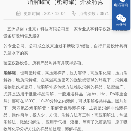
消解罐简（密封罐）介及特点
电话咨询
更新时间：2017-12-04
点击次数：3871
公众号
五洲鼎创（北京）科技有限公司是一家专业从事科学仪器与实验室
设备研发销售及服务
的专业公司。公司成立以来通过不断吸取*经验，自行开发设计具有
先进水平的实
验室仪器设备。所有产品均具有并获得多项。
消解罐
，也叫密封罐，高压溶样弹，压力溶弹，高压消化罐，压力消
解器，地质消解罐。在高温高压密闭的强酸或强碱的环境下，消解难
溶物质效果更好，能消解许多传统方法难以消解的样品，适应面广。
尤其是适用于批量样品消解，一般难溶样品（如As、Hg、Pb等重金
属）都可在180℃，10-30分钟之内溶解，可以消解各类样品。图片如
下：聚四氟乙烯消解管：消解管也称溶样杯，主要是消解非难溶样
品，操作简单，投入少，方便。消解方法有三种：高压消解法，常温
消解法，微波消解法 。应用于气相、液相、等离子光谱质谱、原子吸
收等化学分析方法的样品前处理，溶解样品。