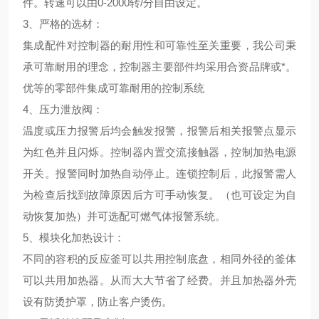
件。转速可以由0-2000转/分自由设定。
3、
严格的选材
：
集成配件对控制器的耐用性和可靠性至关重要，我公司秉
承可靠耐用的理念，控制器主要部件均采用合资品牌或*。
优等的零部件集成可靠耐用的控制系统
4、
压力泄放阀
：
温度或压力报警后均会触发报警，报警后相关报警点显示
为红色并且闪烁。控制器内置交流接触器，控制加热电源
开关。报警同时加热自动停止。连锁控制后，此报警需人
为检查后找到故障原因后方可手动恢复。（也可设定为自
动恢复加热）并可选配可燃气体报警系统。
5、
模块化加热设计
：
不同的容积的反应釜可以共用控制底盘，相同外径的釜体
可以共用加热器。从而大大节省了经费。并且加热器外壳
设有防烫护罩，防止客户烫伤。