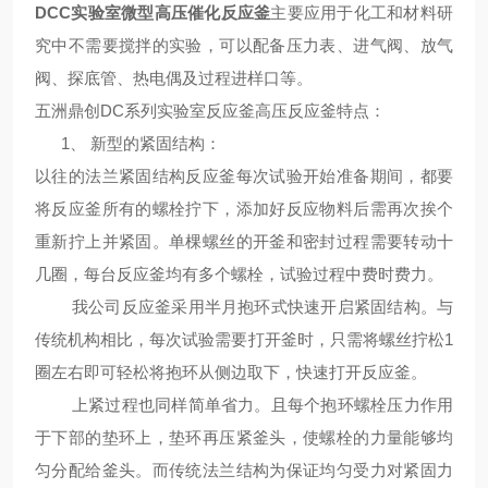
DCC实验室微型高压催化反应釜
主要应用于化工和材料研
究中不需要搅拌的实验，可以配备压力表、进气阀、放气
阀、探底管、热电偶及过程进样口等。
五洲鼎创DC系列
实验室反应釜高压反应釜
特点
：
1、
新型的紧固结构：
以往的法兰紧固结构反应釜每次试验开始准备期间，都要
将反应釜所有的螺栓拧下，添加好反应物料后需再次挨个
重新拧上并紧固。单棵螺丝的开釜和密封过程需要转动十
几圈，每台反应釜均有多个螺栓，试验过程中费时费力。
我公司反应釜采用半月抱环式快速开启紧固结构。与
传统机构相比，每次试验需要打开釜时，只需将螺丝拧松1
圈左右即可轻松将抱环从侧边取下，快速打开反应釜。
上紧过程也同样简单省力。且每个抱环螺栓压力作用
于下部的垫环上，垫环再压紧釜头，使螺栓的力量能够均
匀分配给釜头。而传统法兰结构为保证均匀受力对紧固力