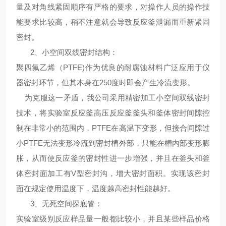
量及对角线紧固顺序有严格的要求，对操作人员的操作技
能要求比较高，稍不注意就会导致反应釜泄漏而重新紧固
密封。
2、
小空间双线密封结构
：
聚四氟乙烯（PTFE)作为优良的耐腐蚀材料广泛应用于仪
器密封环节，但其本身在250度时即会产生冷流变形。
为克服这一矛盾，我公司采用精密加工小空间双线密封
技术，将
实验室反应釜高压反应釜
釜头和釜体密封间隙控
制在非常小的范围内，PTFE在高温下变形，但接合间隙过
小PTFE无法变形冷流到密封槽外部，只能在槽内部变形膨
胀，从而使反应釜的密封性进一步增强，并且在釜头和釜
体密封面加工有V型密封沟，增大密封面积。实现该密封
面在规定使用温度下，温度越高密封性能越好。
3、
无死空间探底管
：
实验室级别反应样品量一般都比较小，并且某些样品价格