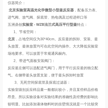
仪器简介
：
北京
实验室高温光化学微型小型釜反应器
，配备压力表、
进气阀、放气阀、探底管、热电偶及过程进样口等
五洲鼎创
实验室 - WZB法兰式高压平行型釜
特点
：
1、
节省空间
：
北京
，占地空间仅为30*40cm。反应釜的拆卸、安装、釜
头放置、釜体放置均可在此空间内操作。大大降低实验室
场地要求。可以放置于常规通风橱内。
2、
带进气面板安装阀门
：
反应釜左侧可以选配进气阀门，用于平行反应釜的独立配
气。右侧带釜头放置支架，便于釜头拆卸时放置
3、
无死空间探底管及探底过滤器
：
实验室级别反应样品量一般都比较小，并且某些样品价格
昂贵。所以实验设备对实验结果的准确性及经费的影响比
较明显。比如添加液体物料时的挂壁情况就是一个比较突