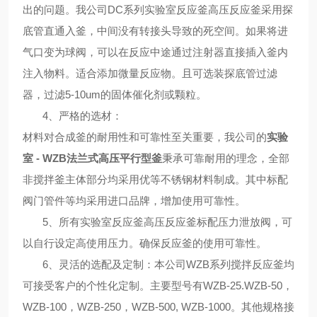
出的问题。我公司DC系列
实验室反应釜高压反应釜
采用探
底管直通入釜，中间没有转接头导致的死空间。如果将进
气口变为球阀，可以在反应中途通过注射器直接插入釜内
注入物料。适合添加微量反应物。且可选装探底管过滤
器，过滤5-10um的固体催化剂或颗粒。
4、
严格的选材
：
材料对合成釜的耐用性和可靠性至关重要，我公司的
实验
室 - WZB法兰式高压平行型釜
秉承可靠耐用的理念，全部
非搅拌釜主体部分均采用优等不锈钢材料制成。其中标配
阀门管件等均采用进口品牌，增加使用可靠性。
5、
所有
实验室反应釜高压反应釜
标配压力泄放阀，可
以自行设定高使用压力。确保反应釜的使用可靠性。
6、
灵活的选配及定制
：本公司WZB系列搅拌反应釜均
可接受客户的个性化定制。主要型号有WZB-25.
WZB
-50，
WZB
-100，
WZB
-250，
WZB
-500,
WZB
-1000。其他规格接