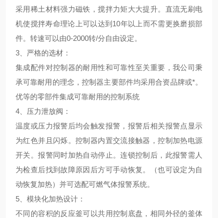
采用稀土材料强力磁铁，搅拌力矩大大提升。直流无刷电
机使搅拌寿命理论上可以达到10年以上而不需更换磨损部
件。转速可以由0-2000转/分自由设定。
3、
严格的选材
：
集成配件对控制器的耐用性和可靠性至关重要，我公司秉
承可靠耐用的理念，控制器主要部件均采用合资品牌或*。
优等的零部件集成可靠耐用的控制系统
4、
压力泄放阀
：
温度或压力报警后均会触发报警，报警后相关报警点显示
为红色并且闪烁。控制器内置交流接触器，控制加热电源
开关。报警同时加热自动停止。连锁控制后，此报警需人
为检查后找到故障原因后方可手动恢复。（也可设定为自
动恢复加热）并可选配可燃气体报警系统。
5、
模块化加热设计
：
不同的容积的反应釜可以共用控制底盘，相同外径的釜体