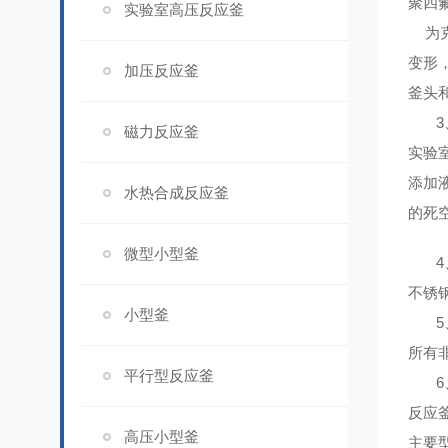
聚四
实验室高压反应釜
为克
变形
加压反应釜
釜头
3
磁力反应釜
实验
添加
水热合成反应釜
的死
微型小型釜
4
不锈
小型釜
5
所有
平行型反应釜
6
反应
高压小型釜
主要型号