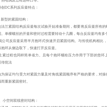
、热电偶及过程进样口等。
鼎创DC系列反应釜特点
：
新型的紧固结构：
的法兰紧固结构反应釜每次试验开始准备期间，都要将反应釜所有的
固。单棵螺丝的开釜和密封过程需要转动十几圈，每台反应釜均有多
司反应釜采用半月抱环式快速开启紧固结构。与传统机构相比，每
将抱环从侧边取下，快速打开反应釜。
过程也同样简单省力。且每个抱环螺栓压力作用于下部的垫环上
而传统法
构为保证均匀受力对紧固力量及对角线紧固顺序有严格的要求，对操
漏而重新紧固密封。
、
小空间双线密封结构
：