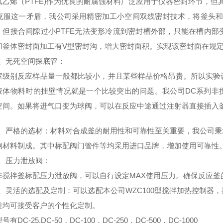
氟乙烯（PTFE)作为优良的耐腐蚀材料广泛应用于仪器密封环节，但
服这一矛盾，我公司采用精密加工小空间双线密封技术，将釜头和釜
，但接合间隙过小PTFE无法变形冷流到密封槽外部，只能在槽内
和釜体密封面加工有V型密封沟，增大密封面积。实现该密封面在规
、
无死空间探底管
：
室级别反应样品量一般都比较小，并且某些样品价格昂贵。所以实验
液体物料时的挂壁情况就是一个比较突出的问题。我公司DC系列非
空间。如果将进气口变为球阀，可以在反应中途通过注射器直接插入
、
严格的选材
：
材料对合成釜的耐用性和可靠性至关重要，我公司秉
钢材料制成。其中标配阀门管件等均采用进口品牌，增加使用可靠性
、
压力泄放阀
：
非搅拌釜标配压力泄放阀，可以自行设定MAX使用压力。确保反应釜
、
灵活的选配及定制
：可以选配本公司WZC100型搅拌加热控制器
釜均可接受客户的个性化定制。
有DC-25,DC-50，DC-100，DC-250，DC-500，DC-1000