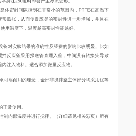
其本身在250度时即会产生冷流变形。
体密封间隙控制在非常小的范围内，PTFE在高温下
部变形膨胀，从而使反应釜的密封性进一步增强，并且在
定使用温度下，温度越高密封性能越好。
设备对实验结果的准确性及经费的影响比较明显。比如
搅拌反应釜采用探底管直通入釜，中间没有转接头导致
釜内注入物料
。适合添加微量反应物。
承可靠耐用的理念，全部非搅拌釜主体部分均采用优等
。
的正常使用。
，控制内部温度并进行搅拌。（详细请见相关彩页）所有