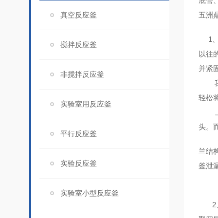
底管
真空反应釜
五洲
1、
搅拌反应釜
以往
并紧
非搅拌反应釜
我公
轻松
实验室用反应釜
上紧
头。
平行反应釜
兰结
实验反应釜
釜泄
实验室小型反应釜
2