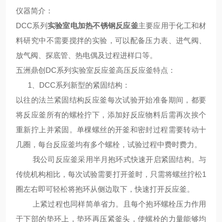
仪器简介
：
DCC系列
实验室电加热不锈钢反应釜
主要应用于化工和材
料研究中不需要搅拌的实验，可以配备压力表、进气阀、
放气阀、探底管、热电偶及过程进样口等。
五洲鼎创DC系列
实验室反应釜高压反应釜
特点
：
1、
DCC系列
新型的紧固结构：
以往的法兰紧固结构反应釜每次试验开始准备期间，都要
将反应釜所有的螺栓拧下，添加好反应物料后需再次挨个
重新拧上并紧固。单棵螺丝的开釜和密封过程需要转动十
几圈，每台反应釜均有多个螺栓，试验过程中费时费力。
我公司反应釜采用半月抱环式快速开启紧固结构。与
传统机构相比，每次试验需要打开釜时，只需将螺丝拧松1
圈左右即可轻松将抱环从侧边取下，快速打开反应釜。
上紧过程也同样简单省力。且每个抱环螺栓压力作用
于下部的垫环上，垫环再压紧釜头，使螺栓的力量能够均