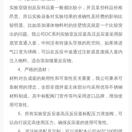
实验室级别反应样品量一般都比较小，并且某些样品价格
昂贵。所以实验设备对实验结果的准确性及经费的影响比
较明显。比如添加液体物料时的挂壁情况就是一个比较突
出的问题。我公司DC系列
实验室反应釜高压反应釜
采用探
底管直通入釜，中间没有转接头导致的死空间。如果将进
气口变为球阀，可以在反应中途通过注射器直接插入釜内
注入物料。适合添加微量反应物。
4、
严格的选材
：
材料对合成釜的耐用性和可靠性至关重要，我公司秉承可
靠耐用的理念，全部非搅拌釜主体部分均采用优等不锈钢
材料制成。其中标配阀门管件等均采用进口品牌，增加使
用可靠性。
5、
所有
实验室反应釜高压反应釜
标配压力泄放阀，可
以自行设定高使用压力。确保反应釜的使用可靠性。
6、
灵活的选配及定制
：可以选配本公司WZC100型搅