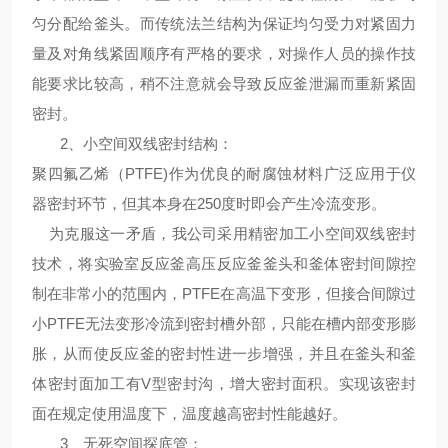
匀分配给釜头。而传统法兰结构为保证均匀受力对紧固力
量及对角线紧固顺序有严格的要求，对操作人员的操作技
能要求比较高，稍不注意就会导致反应釜泄漏而重新紧固
密封。
2、
小空间双线密封结构
：
聚四氟乙烯（PTFE)作为优良的耐腐蚀材料广泛应用于仪
器密封环节，但其本身在250度时即会产生冷流变形。
为克服这一矛盾，我公司采用精密加工小空间双线密封
技术，将
实验室反应釜高压反应釜
釜头和釜体密封间隙控
制在非常小的范围内，PTFE在高温下变形，但接合间隙过
小PTFE无法变形冷流到密封槽外部，只能在槽内部变形膨
胀，从而使反应釜的密封性进一步增强，并且在釜头和釜
体密封面加工有V型密封沟，增大密封面积。实现该密封
面在规定使用温度下，温度越高密封性能越好。
3、
无死空间探底管
：