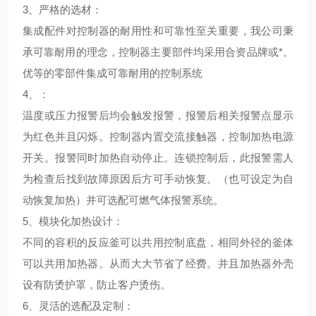
3、
严格的选材
：
集成配件对控制器的耐用性和可靠性至关重要，我公司秉
承可靠耐用的理念，控制器主要部件均采用合资品牌或*。
优等的零部件集成可靠耐用的控制系统
4、
：
温度或压力报警后均会触发报警，报警后相关报警点显示
为红色并且闪烁。控制器内置交流接触器，控制加热电源
开关。报警同时加热自动停止。连锁控制后，此报警需人
为检查后找到故障原因后方可手动恢复。（也可设定为自
动恢复加热）并可选配可燃气体报警系统。
5、
模块化加热设计
：
不同的容积的反应釜可以共用控制底盘，相同外径的釜体
可以共用加热器。从而大大节省了经费。并且加热器外壳
设有防烫护罩，防止客户烫伤。
6、
灵活的选配及定制
：