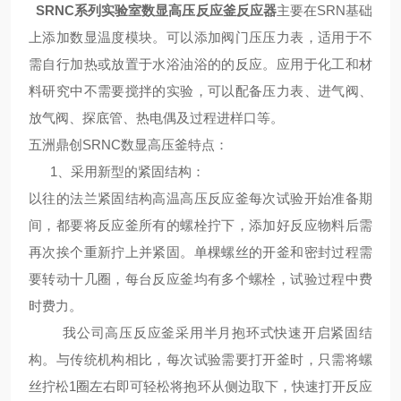
SRNC系列实验室数显高压反应釜反应器
主要在SRN基础
上添加数显温度模块。可以添加阀门压压力表，适用于不
需自行加热或放置于水浴油浴的的反应。应用于化工和材
料研究中不需要搅拌的实验，可以配备压力表、进气阀、
放气阀、探底管、热电偶及过程进样口等。
五洲鼎创SRNC数显高压釜
特点
：
1、采用新型的紧固结构：
以往的法兰紧固结构高温高压反应釜每次试验开始准备期
间，都要将反应釜所有的螺栓拧下，添加好反应物料后需
再次挨个重新拧上并紧固。单棵螺丝的开釜和密封过程需
要转动十几圈，每台反应釜均有多个螺栓，试验过程中费
时费力。
我公司高压反应釜采用半月抱环式快速开启紧固结
构。与传统机构相比，每次试验需要打开釜时，只需将螺
丝拧松1圈左右即可轻松将抱环从侧边取下，快速打开反应