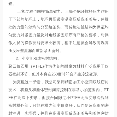
釜。
上紧过程也同样简单省力。且每个抱环螺栓压力作用
于下部的垫环上，垫环再压紧
高温高压反应釜
釜头，使螺
栓的力量能够均匀分配给釜头。而传统法兰结构为保证均
匀受力对紧固力量及对角线紧固顺序有严格的要求，对操
作人员的操作技能要求比较高，稍不注意就会导致
高温高
压
反应釜泄漏而重新紧固密封。
2、
小空间双线密封结构
：
聚四氟乙烯（PTFE)作为优良的耐腐蚀材料广泛应用于仪
器密封环节，但其本身在250度时即会产生冷流变形。
为克服这一矛盾，我公司采用精密加工小空间双线密封
技术，将釜头和釜体密封间隙控制在非常小的范围内，PT
FE在高温下变形，但接合间隙过小PTFE无法变形冷流到
密封槽外部，只能在槽内部变形膨胀，从而使反应釜的密
封性进一步增强，并且在
高温高压反应釜
釜头和釜体密封