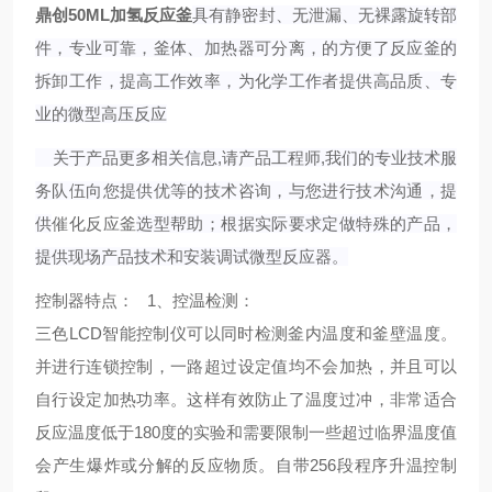
鼎创50ML加氢反应釜
具有静密封、无泄漏、无裸露旋转部
件，专业可靠，釜体、加热器可分离，的方便了反应釜的
拆卸工作，提高工作效率，为化学工作者提供高品质、专
业的微型高压反应
关于
产品更多相关信息,请产品工程师,我们的专业技术服
务队伍向您提供优等的
技术咨询，与您进行技术沟通，提
供
催化反应釜
选型帮助；根据实际要求定做特殊的产品，
提供现场产品技术和安装调试微型反应器。
控制器特点
：
1、
控温检测
：
三色LCD智能控制仪可以同时检测釜内温度和釜壁温度。
并进行连锁控制，一路超过设定值均不会加热，并且可以
自行设定加热功率。这样有效防止了温度过冲，非常适合
反应温度低于180度的实验和需要限制一些超过临界温度值
会产生爆炸或分解的反应物质。自带256段程序升温控制