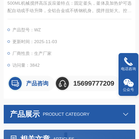
500ML机械搅拌高压反应釜特点：固定釜头，釜体及加热炉可选
配自动或手动升降，全铝合金或不锈钢机身。搅拌扭矩大。控制
器可以实现对反应釜的加热、冷却、搅拌、程序编程、数据采集
等诸多控制功能。其 广泛应用于各种催化反应、高温高压合成、
产品型号：WZ
加氢反应、气液两相、液液两相、放热反应、组成测试、稳定
性，腐蚀性测试、精细化工、超临界反应、催化剂评价和发展等
更新时间：2025-11-03
应用。
厂商性质：生产厂家
访问量：3842
电话咨询
15699777209
产品咨询
公众号
产品展示
PRODUCT CATEGORY
相关文章