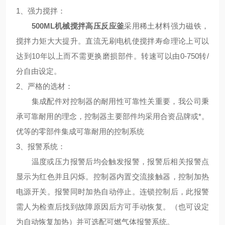
1、
强力搅拌
：
500ML机械搅拌高压反应釜
采用稀土材料强力磁铁，
搅拌力矩大大提升。直流无刷电机使搅拌寿命理论上可以
达到10年以上而不需更换磨损部件。转速可以由0-750转/
分自由设定。
2、
严格的选材
：
集成配件对控制器的耐用性可靠性关重要，我公司秉
承可靠耐用的理念，控制器主要部件均采用合资品牌或*。
优等的零部件集成可靠耐用的控制系统
3、
报警系统
：
温度或压力报警后均会触发报警，报警后相关报警点
显示为红色并且闪烁。控制器内置交流接触器，控制加热
电源开关。报警同时加热自动停止。连锁控制后，此报警
需人为检查后找到故障原因后方可手动恢复。（也可设定
为自动恢复加热）并可选配可燃气体报警系统。