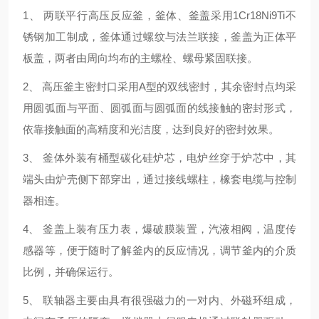
1、 两联
平行高压反应釜，
釜体、釜盖采用1Cr18Ni9Ti不
锈钢加工制成，釜体通过螺纹与法兰联接，釜盖为正体平
板盖，两者由周向均布的主螺栓、螺母紧固联接。
2、 高压釜主密封口采用A型的双线密封，其余密封点均采
用圆弧面与平面、圆弧面与圆弧面的线接触的密封形式，
依靠接触面的高精度和光洁度，达到良好的密封效果。
3、 釜体外装有桶型碳化硅炉芯，电炉丝穿于炉芯中，其
端头由炉壳侧下部穿出，通过接线螺柱，橡套电缆与控制
器相连。
4、 釜盖上装有压力表，爆破膜装置，汽液相阀，温度传
感器等，便于随时了解釜内的反应情况，调节釜内的介质
比例，并确保运行。
5、 联轴器主要由具有很强磁力的一对内、外磁环组成，