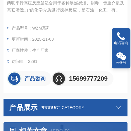
两联平行高压反应釜适合用于各种易燃易爆、剧毒、贵重介质及
其它渗透力*的化学介质进行搅拌反应，是石油、化工、有机合
成、高分子材料聚合、食品等工艺中进行硫化、氟化、氢化等反
应Z理想的无泄露反应设备。 不锈钢高压反应主要特点是采用静
产品型号：WZM系列
密封结构，以静密封取代动密封，搅拌器与电机传动间采用磁力
偶合器联接，无接触的力矩传递*解决了直接搅拌存在的密封不严
更新时间：2025-11-03
电话咨询
物质泄露问题.
厂商性质：生产厂家
访问量：2291
公众号
15699777209
产品咨询
产品展示
PRODUCT CATEGORY
相关文章