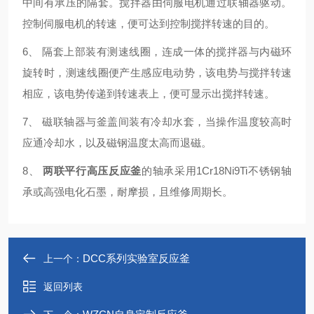
中间有承压的隔套。搅拌器由伺服电机通过联轴器驱动。
控制伺服电机的转速，便可达到控制搅拌转速的目的。
6、 隔套上部装有测速线圈，连成一体的搅拌器与内磁环
旋转时，测速线圈便产生感应电动势，该电势与搅拌转速
相应，该电势传递到转速表上，便可显示出搅拌转速。
7、 磁联轴器与釜盖间装有冷却水套，当操作温度较高时
应通冷却水，以及磁钢温度太高而退磁。
8、
两联平行高压反应釜
的
轴承采用1Cr18Ni9Ti不锈钢轴
承或高强电化石墨，耐摩损，且维修周期长。
DCC系列实验室反应釜
上一个：
返回列表