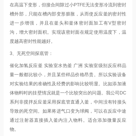
在高温下变形，但接合间隙过小PTFE无法变形冷流到密封
槽外部，只能在槽内部变形膨胀，从而使反应釜的密封性
进一步增强，并且在釜头和釜体密封面加工有V型密封
沟，增大密封面积。实现该密封面在规定使用温度下，温
度越高密封性能越好。
3、无死空间探底管：
催化加氢反应釜 实验室水热釜 广洲
实验室级别反应样品
量一般都比较小，并且某些样品价格昂贵。所以实验设备
对实验结果的准确性及经费的影响比较明显。比如添加液
体物料时的挂壁情况就是一个比较突出的问题。我公司DC
系列非搅拌反应釜采用探底管直通入釜，中间没有转接头
导致的死空间。如果将进气口变为球阀，可以在反应中途
通过注射器直接插入釜内注入物料。适合添加微量反应
物。