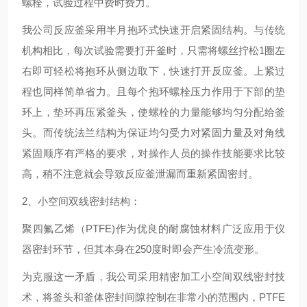
螺栓，试验过程中费时费力。
我公司反应釜采用半月抱环式快速开启紧固结构。与传统
机构相比，每次试验需要打开釜时，只需将螺丝拧松1圈左
右即可轻松将抱环从侧边取下，快速打开反应釜。上紧过
程也同样简单省力。且每个抱环螺栓压力作用于下部的垫
环上，垫环再压紧釜头，使螺栓的力量能够均匀分配给釜
头。而传统法兰结构为保证均匀受力对紧固力量及对角线
紧固顺序有严格的要求，对操作人员的操作技能要求比较
高，稍不注意就会导致反应釜泄漏而重新紧固密封。
2、小空间双线密封结构：
聚四氟乙烯（PTFE)作为优良的耐腐蚀材料广泛应用于仪
器密封环节，但其本身在250度时即会产生冷流变形。
为克服这一矛盾，我公司采用精密加工小空间双线密封技
术，将釜头和釜体密封间隙控制在非常小的范围内，PTFE