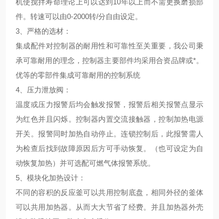
机使搅拌寿命理论上可以达到10年以上而不需更换磨损部
件。转速可以由0-2000转/分自由设定。
3、
严格的选材
：
集成配件对控制器的耐用性和可靠性至关重要，我公司秉
承可靠耐用的理念，控制器主要部件均采用合资品牌或*。
优等的零部件集成可靠耐用的控制系统
4、压力泄放阀：
温度或压力报警后均会触发报警，报警后相关报警点显示
为红色并且闪烁。控制器内置交流接触器，控制加热电源
开关。报警同时加热自动停止。连锁控制后，此报警需人
为检查后找到故障原因后方可手动恢复。（也可设定为自
动恢复加热）并可选配可燃气体报警系统。
5、
模块化加热设计
：
不同的容积的反应釜可以共用控制底盘，相同外径的釜体
可以共用加热器。从而大大节省了经费。并且加热器外壳