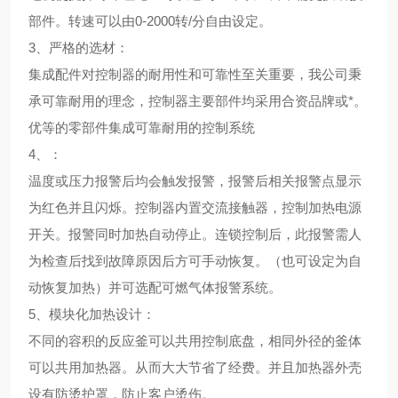
部件。转速可以由0-2000转/分自由设定。
3、
严格的选材
：
集成配件对控制器的耐用性和可靠性至关重要，我公司秉
承可靠耐用的理念，控制器主要部件均采用合资品牌或*。
优等的零部件集成可靠耐用的控制系统
4、
：
温度或压力报警后均会触发报警，报警后相关报警点显示
为红色并且闪烁。控制器内置交流接触器，控制加热电源
开关。报警同时加热自动停止。连锁控制后，此报警需人
为检查后找到故障原因后方可手动恢复。（也可设定为自
动恢复加热）并可选配可燃气体报警系统。
5、
模块化加热设计
：
不同的容积的反应釜可以共用控制底盘，相同外径的釜体
可以共用加热器。从而大大节省了经费。并且加热器外壳
设有防烫护罩，防止客户烫伤。