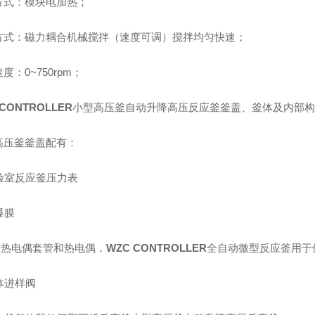
方式：模块电加热；
方式：磁力耦合机械搅拌（速度可调）搅拌均匀快速；
度：0~750rpm；
 CONTROLLER
小型高压釜自动升降高压反应釜
釜盖、釜体及内部构件
高压釜
釜盖配有：
实验室反应釜压力表
防爆膜
K型热电偶套管和热电偶，
WZC CONTROLLER
全自动微型反应釜
用于
气体进样阀