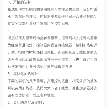
3、
严格的选材
：
集成配件对控制器的耐用性和可靠性至关重要，我公司秉
承可靠耐用的理念，控制器主要部件均采用合资品牌或*。
优等的零部件集成可靠耐用的控制系统
4、
：
温度或压力报警后均会触发报警，报警后相关报警点显示
为红色并且闪烁。控制器内置交流接触器，控制加热电源
开关。报警同时加热自动停止。连锁控制后，此报警需人
为检查后找到故障原因后方可手动恢复。（也可设定为自
动恢复加热）并可选配可燃气体报警系统。
5、
模块化加热设计
：
不同的容积的反应釜可以共用控制底盘，相同外径的釜体
可以共用加热器。从而大大节省了经费。并且加热器外壳
设有防烫护罩，防止客户烫伤。
6、
灵活的选配及定制
：