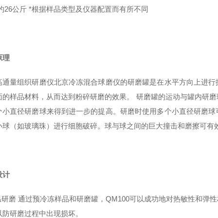
约26公斤 *根据样品类型及仪器配置而有所不同
原理
高通量组织研磨仪北京冷冻混合球磨仪
的研磨罐是在水平方向上进行
面的样品材料，从而达到粉碎研磨的效果。 研磨罐的运动与罐内研
个小直径研磨球来得到进一步的提高。研磨时使用多个小直径研磨球
小球（如玻璃珠）进行细胞破碎。球与球之间的巨大撞击和磨擦可有
设计
温研磨 通过预冷冻样品和研磨罐，QM100可以成功地对热敏性和弹
以防研磨过程中出现损坏。