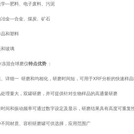
环境学—肥料、电子废料、污泥
矿物冶金—合金、煤炭、矿石
学品和塑料
瓷和玻璃
冷冻混合球磨仪
特点优势
：
快速、详细一 研磨和均相化，研磨时间短，可用于XRF分析的快速样品
样品处理量大，双罐研磨，并可提供针对生物样品的高通量研磨
研磨时间和振动频率可通过数字设定及显示，研磨结果具有高度可重复
多种不同材质、容积研磨罐可供选择，应用范围广