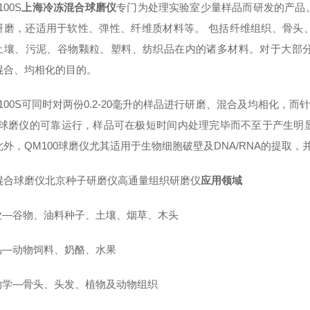
100S
上海冷冻混合球磨仪
专门为处理实验室少量样品而研发的产品
研磨，还适用于软性、弹性、纤维质材料等。 包括纤维组织、骨头
土壤、污泥、谷物颗粒、塑料、纺织品在内的诸多材料。对于大部
混合、均相化的目的。
100S
可同时对两份0.2-20毫升的样品进行研磨、混合及均相化，而针
00球磨仪的可靠运行，样品可在极短时间内处理完毕而不至于产生
此外，QM100球磨仪尤其适用于生物细胞破壁及DNA/RNA的提取
混合球磨仪北京种子研磨仪高通量组织研磨仪
应用领域
农业—谷物、油料种子、土壤、烟草、木头
食品—动物饲料、奶酪、水果
生物学—骨头、头发、植物及动物组织