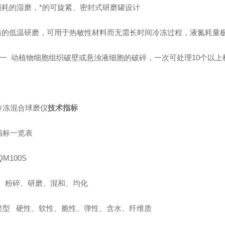
无损耗的湿磨，*的可旋紧、密封式研磨罐设计
舒适的低温研磨，可用于热敏性材料而无需长时间冷冻过程，液氮耗量
细一 动植物细胞组织破壁或悬浊液细胞的破碎，一次可处理10个以上
冷冻混合球磨仪
技术指标
指标一览表
QM100S
 : 粉碎、研磨、混和、均化
类型 硬性、软性、脆性、弹性、含水、纤维质