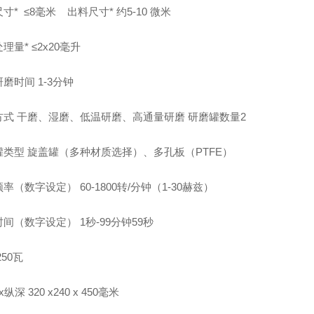
尺寸* ≤8毫米 出料尺寸* 约5-10 微米
理量* ≤2x20毫升
磨时间 1-3分钟
方式 干磨、湿磨、低温研磨、高通量研磨 研磨罐数量
2
罐类型 旋盖罐（多种材质选择）、多孔板（PTFE）
率（数字设定） 60-1800转/分钟（1-30赫兹）
间（数字设定） 1秒-99分钟59秒
 250瓦
纵深 320 x240 x 450毫米