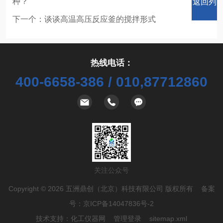
种？
返回列
下一个：
谈谈高温高压反应釜的搅拌形式
热线电话：
表
400-6658-386 / 010,87712860
关注公众号
Copyright © 2026 五洲鼎创（北京）科技有限公司 版权所有 备案
号：
京ICP备14047836号-2
技术支持：
化工仪器网
管理登录
sitemap.xml