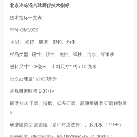
北京冷冻混合球磨仪
技术指标
技术指标一览表
型号
QM100S
功能 : 粉碎、研磨、混和、均化
样品类型 硬性、软性、脆性、弹性、含水、纤维质
进料尺寸* ≤8毫米 出料尺寸* 约5-10 微米
批次处理量* ≤2x20毫升
常规研磨时间 1-3分钟
研磨方式 干磨、湿磨、低温研磨、高通量研磨 研磨罐数量
2
研磨罐类型 旋盖罐（多种材质选择）、多孔板（PTFE）
振动频率（数字设定） 60-1800转/分钟（1-30赫兹）