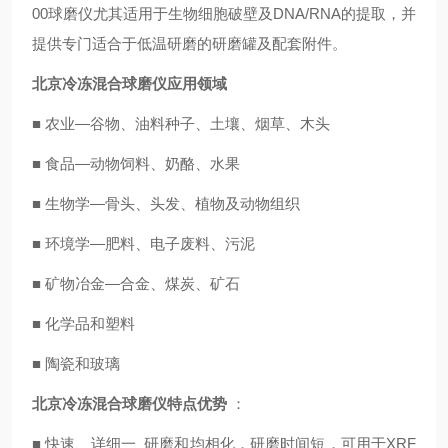
00球磨仪尤其适用于生物细胞破壁及DNA/RNA的提取，并
提供专门适合于低温研磨的研磨罐及配套附件。
北京冷冻混合球磨仪
应用领域
■ 农业—谷物、油料种子、土壤、烟草、木头
■ 食品—动物饲料、奶酪、水果
■ 生物学—骨头、头发、植物及动物组织
■ 环境学—肥料、电子废料、污泥
■ 矿物冶金—合金、煤炭、矿石
■ 化学品和塑料
■ 陶瓷和玻璃
北京冷冻混合球磨仪
特点优势
：
■ 快速、详细一 研磨和均相化，研磨时间短，可用于XRF