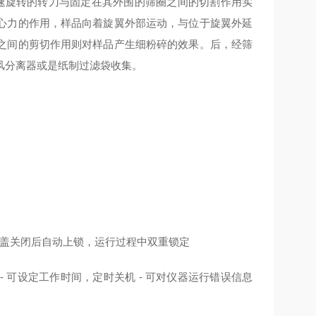
速旋转的转刀与固定在其外围的筛圈之间的切割作用实
心力的作用，样品向着旋翼外部运动，与位于旋翼外延
之间的剪切作用则对样品产生细粉碎的效果。后，经筛
风分离器或是纸制过滤袋收集。
- 机盖关闭后自动上锁，运行过程中双重锁定
- 可设定工作时间，定时关机 - 可对仪器运行错误信息