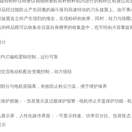
旋转粉碎仪
研磨仪精细研磨机秸秆粉粹机
内进行的粉碎过程通过高
样品经过能防止产生回溅的漏斗落到高速转动的刀头旋翼上。由于离
形旋翼齿之间产生强烈的撞击，实现粉碎的效果，同时，转刀与筛圈
出的样品既可以收集在仪器自身携带的收集盘中，也可经由大容量旋
设计
业PLC编程逻辑控制，运行可靠
三相交流电动机配合变频控制，动力强劲
控制部分与电机室隔离，有效防止粉尘污染，便于维护保养
重保护措施： - 负荷显示及过载保护报警 - 电机停止开盖保护功能 
晶显示屏，人性化操作界面： - 可显示转速、功率百分比、负荷状态 
提示