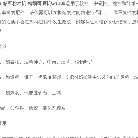
 秸秆粉粹机 精细研磨机GY100
适用于软性、中硬性、脆性和纤维
容丰富的配件，该仪器可以在极短的时间内进行温和、、高重复性的
身的性质不会在制样过程中发生改变，能够保证可信的分析结果，是
.
领域
农业，如谷物、油料种子、中药、烟草、植物叶片
品，如饲料、饼干、奶酪 ■ 环境，如RoHS检测中涉及的电子废料、
地矿，如煤炭、低硬度矿石、土壤
化学品，如塑料、橡胶、催化剂颗粒
原理