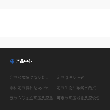
产品中心：
定制箱式恒温微反装置
定制微波反应釜
非标定制特种尼龙小试聚合反应装置
定制生物油碳桨水蒸汽气化制氢液体燃料装置
定制六联独立高压反应釜
可定制高压老化反应设备