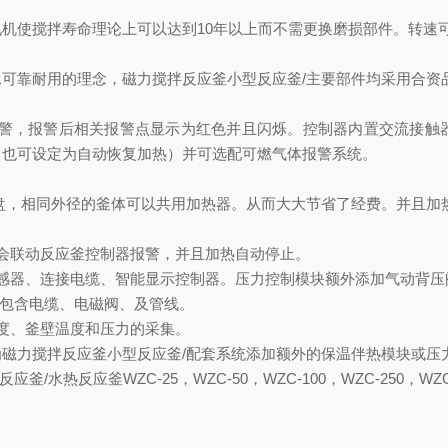
使搅拌寿命理论上可以达到10年以上而不需更换磨损部件。转速可以由
承可靠耐用的理念，
磁力搅拌反应釜小型反应釜/
主要部件均采用合资
警，报警后相关报警点显示为红色并且闪烁。控制器内置交流接触
（也可设定为自动恢复加热）并可选配可燃气体报警系统。
盘，相同外径的釜体可以共用加热器。从而大大节省了经费。并且加
会联动反应釜控制器报警，并且加热自动停止。
感器、连接电缆、智能显示控制器。压力控制模块额外添加气动背压
。包含电缆、电磁阀、及管线。
度、釜壁温度和压力的采集。
为
磁力搅拌反应釜小型反应釜/
配套系统添加额外的保温伴热模块或压力
热反应釜WZC-25，WZC-50，WZC-100，WZC-250，WZC-5