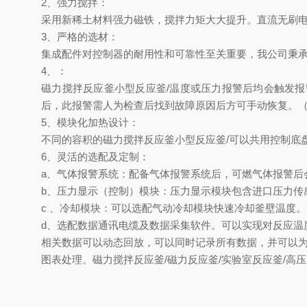
2、
强力搅拌
：
采用新稀土材料强力磁铁，搅拌力矩大大提升。直流无刷电机
3、
严格的选材
：
集成配件对控制器的耐用性和可靠性至关重要，我公司秉
4、
：
磁力搅拌反应釜小型反应釜/
温度或压力报警后均会触发报
后，此报警需人为检查后找到故障原因后方可手动恢复。
5、
模块化加热设计
：
不同的容积的
磁力搅拌反应釜小型反应釜/
可以共用控制底
6、
灵活的选配及定制
：
a、气体报警系统：配备气体报警系统后，可燃气体报警后
b、压力显示（控制）模块：压力显示模块包含进口压力传
c 、冷却模块：可以选配气动冷却模块快速冷却釜壁温度
d、选配数据通讯电缆及数据采集软件。可以实现对反应温
相关数据可以动态回放，可以同时记录所有数据，并可以
图表处理。磁力搅拌反应釜/磁力反应釜/实验室反应釜/高压反应釜/水