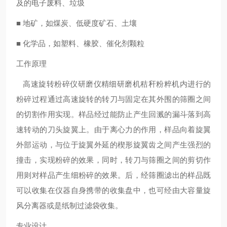
及的电子废料、垃圾
■ 地矿，如煤炭、低硬度矿石、土壤
■ 化学品，如塑料、橡胶、催化剂颗粒
工作原理
高速旋转粉碎仪
研磨仪精细研磨机秸秆粉粹机
内进行的
粉碎过程通过高速旋转的转刀与固定在其外围的筛圈之间
的切割作用实现。样品经过能防止产生回溅的漏斗落到高
速转动的刀头旋翼上。由于离心力的作用，样品向着旋翼
外部运动，与位于旋翼外延的楔形旋翼齿之间产生强烈的
撞击，实现粉碎的效果，同时，转刀与筛圈之间的剪切作
用则对样品产生细粉碎的效果。后，经筛圈滤出的样品既
可以收集在仪器自身携带的收集盘中，也可经由大容量旋
风分离器或是纸制过滤袋收集。
专业设计