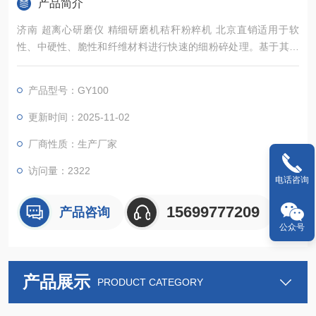
产品简介
济南 超离心研磨仪 精细研磨机秸秆粉粹机 北京直销适用于软
性、中硬性、脆性和纤维材料进行快速的细粉碎处理。基于其可
靠率的粉碎技术和内容丰富的配件，该仪器可以在极短的时间内
进行温和、、高重复性的样品制备，样品只在粉碎腔内滞留很短
产品型号：GY100
的时间，因此样品本身的性质不会在制样过程中发生改变，能够
保证可信的分析结果，是质量控制、产品检测和科研开发中样品
更新时间：2025-11-02
前处理过程的理想选择.
厂商性质：生产厂家
访问量：2322
电话咨询
15699777209
产品咨询
公众号
产品展示
PRODUCT CATEGORY