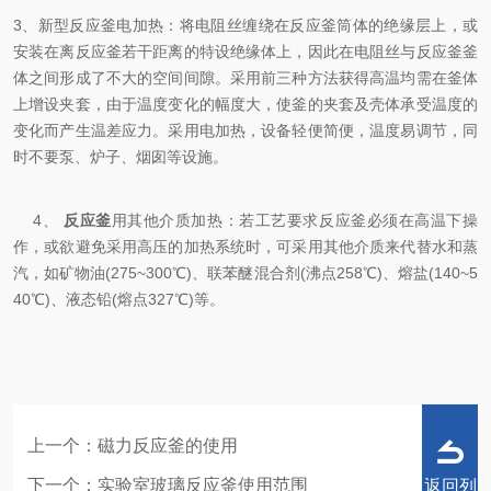
3、新型反应釜电加热：将电阻丝缠绕在反应釜筒体的绝缘层上，或
安装在离反应釜若干距离的特设绝缘体上，因此在电阻丝与反应釜釜
体之间形成了不大的空间间隙。采用前三种方法获得高温均需在釜体
上增设夹套，由于温度变化的幅度大，使釜的夹套及壳体承受温度的
变化而产生温差应力。采用电加热，设备轻便简便，温度易调节，同
时不要泵、炉子、烟囱等设施。
4、
反应釜
用其他介质加热：若工艺要求反应釜必须在高温下操
作，或欲避免采用高压的加热系统时，可采用其他介质来代替水和蒸
汽，如矿物油(275~300℃)、联苯醚混合剂(沸点258℃)、熔盐(140~5
40℃)、液态铅(熔点327℃)等。
上一个：
磁力反应釜的使用
下一个：
实验室玻璃反应釜使用范围
返回列