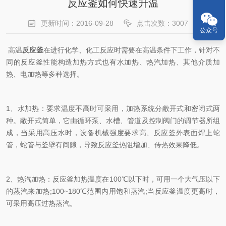
反应釜如何快速升温
更新时间：2016-09-28
点击次数：3007
公众号
高温
反应釜
在进行化学、化工反应时需要在高温条件下工作，针对不
同的反应釜性能构造加热方式也有水加热、热汽加热、其他介质加
热、电加热等多种选择。
1、水加热：要求温度不高时可采用，加热系统分敞开式和密闭式两
种。敞开式简单，它由循环泵、水槽、管道及控制阀门的调节器所组
成，当采用高压水时，设备机械强度要求高、反应釜外表面焊上蛇
管，蛇管与釜壁有间隙，导致反应釜热阻增加、传热效果降低。
2、热汽加热：反应釜加热温度在100℃以下时，可用一个大气压以下
的蒸汽来加热;100~180℃范围内用饱和蒸汽;当反应釜温度更高时，
可采用高压过热蒸汽。