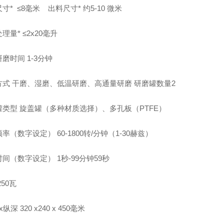
尺寸* ≤8毫米 出料尺寸* 约5-10 微米
理量* ≤2x20毫升
磨时间 1-3分钟
方式 干磨、湿磨、低温研磨、高通量研磨 研磨罐数量
2
罐类型 旋盖罐（多种材质选择）、多孔板（PTFE）
率（数字设定） 60-1800转/分钟（1-30赫兹）
间（数字设定） 1秒-99分钟59秒
 250瓦
纵深 320 x240 x 450毫米