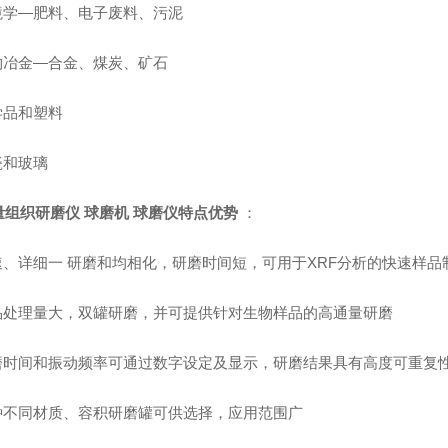
环境学—肥料、电子废料、污泥
矿物冶金—合金、煤炭、矿石
学品和塑料
瓷和玻璃
量组织研磨仪 球磨机 球磨仪
特点优势
：
快速、详细一 研磨和均相化，研磨时间短，可用于XRF分析的快速样品
样品处理量大，双罐研磨，并可提供针对生物样品的高通量研磨
研磨时间和振动频率可通过数字设定及显示，研磨结果具有高度可重复
多种不同材质、容积研磨罐可供选择，应用范围广