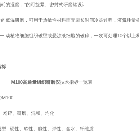
无损耗的湿磨，*的可旋紧、密封式研磨罐设计
舒适的低温研磨，可用于热敏性材料而无需长时间冷冻过程，液氮耗量
细一 动植物细胞组织破壁或悬浊液细胞的破碎，一次可处理10个以上
指标
M100高通量组织研磨仪
技术指标一览表
QM100
 : 粉碎、研磨、混和、均化
类型 硬性、软性、脆性、弹性、含水、纤维质