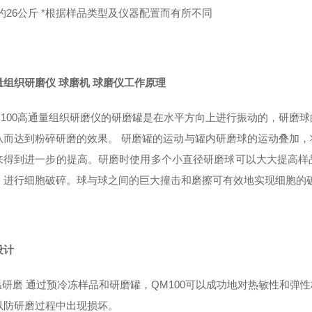
约26公斤 *根据样品类型及仪器配置而有所不同
量组织研磨仪 球磨机 球磨仪
工作原理
100高通量组织研磨仪的研磨罐是在水平方向上进行振动的，研磨
从而达到粉碎研磨的效果。 研磨罐的运动与罐内研磨球的运动叠加
来得到进一步的提高。研磨时使用多个小直径研磨球可以大大提高样
）进行细胞破碎。球与球之间的巨大撞击和磨擦可有效地实现细胞的
设计
温研磨 通过预冷冻样品和研磨罐，QM100可以成功地对热敏性和弹
以防研磨过程中出现损坏。