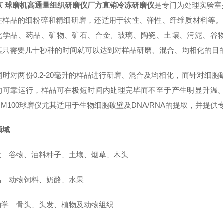
京 球磨机高通量组织研磨仪厂方直销冷冻研磨仪
是专门为处理实验室
性样品的细粉碎和精细研磨，还适用于软性、弹性、纤维质材料等。 
化学品、药品、矿物、矿石、合金、玻璃、陶瓷、土壤、污泥、谷
其只需要几十秒种的时间就可以达到对样品研磨、混合、均相化的目
同时对两份0.2-20毫升的样品进行研磨、混合及均相化，而针对细胞破
的可靠运行，样品可在极短时间内处理完毕而不至于产生明显升温
QM100球磨仪尤其适用于生物细胞破壁及DNA/RNA的提取，并提
领域
农业—谷物、油料种子、土壤、烟草、木头
食品—动物饲料、奶酪、水果
生物学—骨头、头发、植物及动物组织