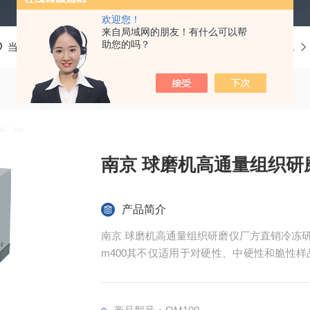
欢迎您！
来自局域网的朋友！有什么可以帮
助您的吗？
当前位置：
首页
产品中心
多功能混合研磨仪
球磨机
南京 球磨机高通量组织研
产品简介
南京 球磨机高通量组织研磨仪厂方直销冷冻
m400其不仅适用于对硬性、中硬性和脆性
质材料等。 QM100球磨仪可粉碎和研磨
石、合金、玻璃、陶瓷、土壤、污泥、谷物颗