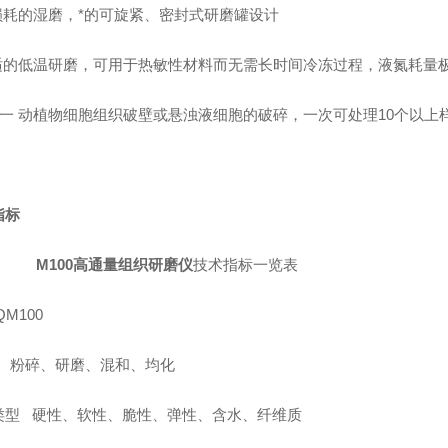
无损耗的湿磨，*的可旋紧、密封式研磨罐设计
舒适的低温研磨，可用于热敏性材料而无需长时间冷冻过程，液氮耗量
细一 动植物细胞组织破壁或悬浊液细胞的破碎，一次可处理10个以上
指标
M100高通量组织研磨仪
技术指标一览表
QM100
 : 粉碎、研磨、混和、均化
类型 硬性、软性、脆性、弹性、含水、纤维质