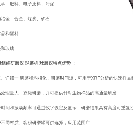
环境学—肥料、电子废料、污泥
矿物冶金—合金、煤炭、矿石
学品和塑料
瓷和玻璃
量组织研磨仪 球磨机 球磨仪
特点优势
：
快速、详细一 研磨和均相化，研磨时间短，可用于XRF分析的快速样品
样品处理量大，双罐研磨，并可提供针对生物样品的高通量研磨
研磨时间和振动频率可通过数字设定及显示，研磨结果具有高度可重复
多种不同材质、容积研磨罐可供选择，应用范围广