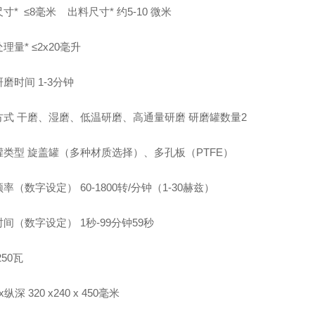
尺寸* ≤8毫米 出料尺寸* 约5-10 微米
理量* ≤2x20毫升
磨时间 1-3分钟
方式 干磨、湿磨、低温研磨、高通量研磨 研磨罐数量
2
罐类型 旋盖罐（多种材质选择）、多孔板（PTFE）
率（数字设定） 60-1800转/分钟（1-30赫兹）
间（数字设定） 1秒-99分钟59秒
 250瓦
纵深 320 x240 x 450毫米