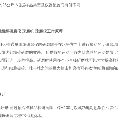
约26公斤 *根据样品类型及仪器配置而有所不同
量组织研磨仪 球磨机 球磨仪
工作原理
100高通量组织研磨仪的研磨罐是在水平方向上进行振动的，研磨
从而达到粉碎研磨的效果。 研磨罐的运动与罐内研磨球的运动叠加
来得到进一步的提高。研磨时使用多个小直径研磨球可以大大提高样
）进行细胞破碎。球与球之间的巨大撞击和磨擦可有效地实现细胞的
设计
温研磨 通过预冷冻样品和研磨罐，QM100可以成功地对热敏性和弹
以防研磨过程中出现损坏。