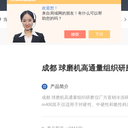
欢迎您！
来自局域网的朋友！有什么可以帮
助您的吗？
当前位置：
首页
产品中心
多功能混合研磨仪
球磨机
成都 球磨机高通量组织研
产品简介
成都 球磨机高通量组织研磨仪厂方直销冷冻
m400其不仅适用于对硬性、中硬性和脆性
质材料等。 QM100球磨仪可粉碎和研磨
石、合金、玻璃、陶瓷、土壤、污泥、谷物颗