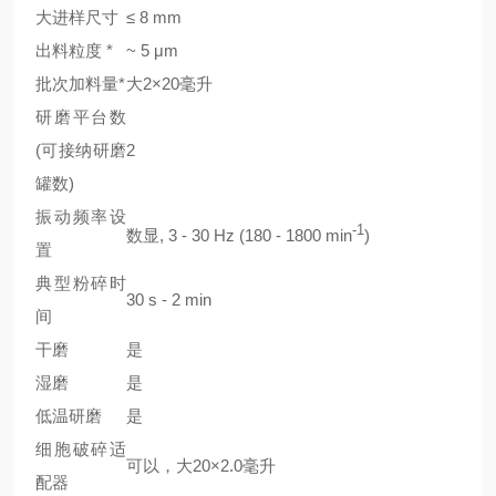
大进样尺寸
≤ 8 mm
出料粒度 *
~ 5 μm
批次加料量*
大2×20毫升
研磨平台数
(可接纳研磨
2
罐数)
振动频率设
-1
数显, 3 - 30 Hz (180 - 1800 min
)
置
典型粉碎时
30 s - 2 min
间
干磨
是
湿磨
是
低温研磨
是
细胞破碎适
可以，大20×2.0毫升
配器