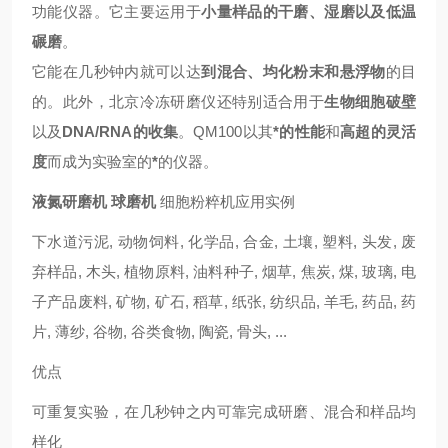
功能仪器。它主要运用于
小量样品的干磨、湿磨以及低温
碾磨
。
它能在几秒钟内就可以达
到混合、均化粉末和悬浮物
的目
的。此外，北京冷冻研磨仪还特别适合用于
生物细胞破壁
以及
DNA/RNA的收集
。QM100以其
*的性能
和
高超的灵活
度
而成为实验室的
*
的仪器。
液氮研磨机 球磨机
细胞粉粹机应用实例
下水道污泥, 动物饲料, 化学品, 合金, 土壤, 塑料, 头发, 废
弃样品, 木头, 植物原料, 油料种子, 烟草, 焦炭, 煤, 玻璃, 电
子产品废料, 矿物, 矿石, 稻草, 纸张, 纺织品, 羊毛, 药品, 药
片, 薄纱, 谷物, 谷类食物, 陶瓷, 骨头, ...
优点
可重复实验，在几秒钟之内可靠完成研磨、混合和样品均
样化