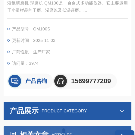
液氮研磨机 球磨机 QM100是一台台式多功能仪器。它主要运用
于小量样品的干磨、湿磨以及低温碾磨。
它能在几秒钟内就可以达到混合、均化粉末和悬浮物的目的。此
外，还特别适合用于生物细胞破壁以及DNA/RNA的收集。QM10
产品型号：QM100S
0以其*的性能和高超的灵活度而成为实验室的*的仪器。
?可重复实验，在几秒钟之内可靠完成研磨、混合和样品均样化
更新时间：2025-11-03
?*的研磨和摩擦作用30
厂商性质：生产厂家
访问量：3974
15699777209
产品咨询
产品展示
PRODUCT CATEGORY
相关文章