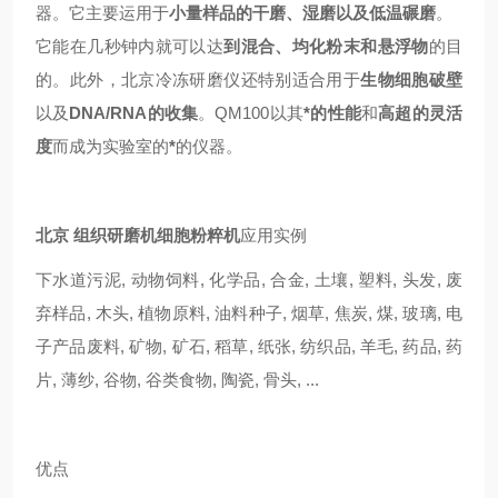
器。它主要运用于
小量样品的干磨、湿磨以及低温碾磨
。
它能在几秒钟内就可以达
到混合、均化粉末和悬浮物
的目
的。此外，北京冷冻研磨仪还特别适合用于
生物细胞破壁
以及
DNA/RNA的收集
。QM100以其
*的性能
和
高超的灵活
度
而成为实验室的
*
的仪器。
北京 组织研磨机细胞粉粹机
应用实例
下水道污泥, 动物饲料, 化学品, 合金, 土壤, 塑料, 头发, 废
弃样品, 木头, 植物原料, 油料种子, 烟草, 焦炭, 煤, 玻璃, 电
子产品废料, 矿物, 矿石, 稻草, 纸张, 纺织品, 羊毛, 药品, 药
片, 薄纱, 谷物, 谷类食物, 陶瓷, 骨头, ...
优点