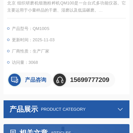
北京 组织研磨机细胞粉粹机QM100是一台台式多功能仪器。它
主要运用于小量样品的干磨、湿磨以及低温碾磨。
它能在几秒钟内就可以达到混合、均化粉末和悬浮物的目的。此
外，还特别适合用于生物细胞破壁以及DNA/RNA的收集。QM10
产品型号：QM100S
0以其*的性能和高超的灵活度而成为实验室的*的仪器。
?可重复实验，在几秒钟之内可靠完成研磨、混合和样品均样化
更新时间：2025-11-03
?*的研磨和摩擦作用30
厂商性质：生产厂家
访问量：3068
15699777209
产品咨询
产品展示
PRODUCT CATEGORY
相关文章