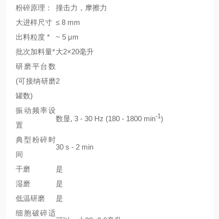
粉碎原理：
撞击力，摩擦力
大进样尺寸
≤ 8 mm
出料粒度 *
~ 5 μm
批次加料量*
大2×20毫升
研磨平台数
(可接纳研磨
2
罐数)
振动频率设
-1
数显, 3 - 30 Hz (180 - 1800 min
)
置
典型粉碎时
30 s - 2 min
间
干磨
是
湿磨
是
低温研磨
是
细胞破碎适