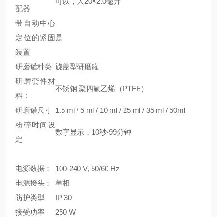
可以，大20×2.0毫升
配器
带自动中心
定位的紧固
是
装置
研磨罐种类
旋盖型研磨罐
研磨套件材
不锈钢
聚四氟乙烯（PTFE）
料：
研磨罐尺寸
1.5 ml / 5 ml / 10 ml / 25 ml / 35 ml / 50ml
粉碎时间设
数字显示，10秒-99分钟
定
电源数据：
100-240 V, 50/60 Hz
电源接头：
单相
防护类型
IP 30
接受功率
250 W