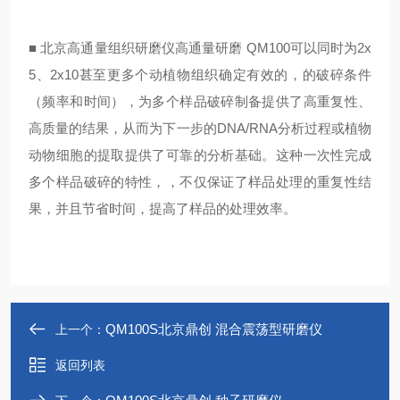
■
北京高通量组织研磨仪
高通量研磨 QM100可以同时为2x
5、2x10甚至更多个动植物组织确定有效的，的破碎条件
（频率和时间），为多个样品破碎制备提供了高重复性、
高质量的结果，从而为下一步的DNA/RNA分析过程或植物
动物细胞的提取提供了可靠的分析基础。这种一次性完成
多个样品破碎的特性，，不仅保证了样品处理的重复性结
果，并且节省时间，提高了样品的处理效率。
QM100S北京鼎创 混合震荡型研磨仪
上一个：
返回列表