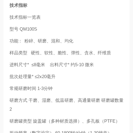
技术指标
技术指标一览表
型号
QM100S
功能 : 粉碎、研磨、混和、均化
样品类型 硬性、软性、脆性、弹性、含水、纤维质
进料尺寸* ≤8毫米 出料尺寸* 约5-10 微米
批次处理量* ≤2x20毫升
常规研磨时间 1-3分钟
研磨方式 干磨、湿磨、低温研磨、高通量研磨 研磨罐数量
2
研磨罐类型 旋盖罐（多种材质选择）、多孔板（PTFE）
振动频率（数字设定） 60-1800转/分钟（1-30赫兹）