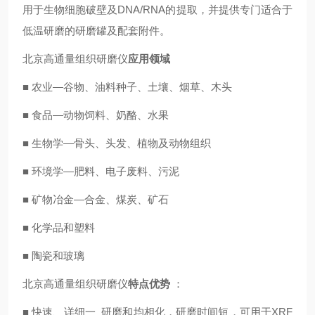
用于生物细胞破壁及DNA/RNA的提取，并提供专门适合于
低温研磨的研磨罐及配套附件。
北京高通量组织研磨仪
应用领域
■ 农业—谷物、油料种子、土壤、烟草、木头
■ 食品—动物饲料、奶酪、水果
■ 生物学—骨头、头发、植物及动物组织
■ 环境学—肥料、电子废料、污泥
■ 矿物冶金—合金、煤炭、矿石
■ 化学品和塑料
■ 陶瓷和玻璃
北京高通量组织研磨仪
特点优势
：
■ 快速、详细一 研磨和均相化，研磨时间短，可用于XRF