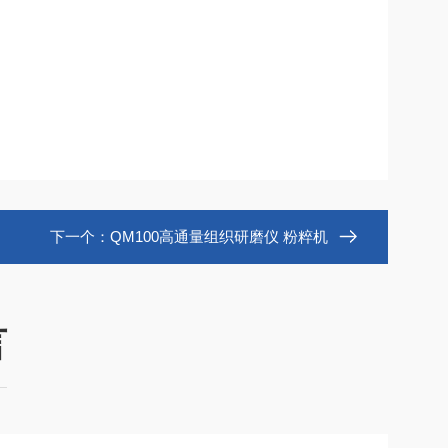
下一个：
QM100高通量组织研磨仪 粉粹机
言