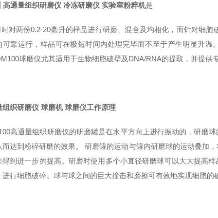
 高通量组织研磨仪 冷冻研磨仪
实验室粉粹机
是
时对两份0.2-20毫升的样品进行研磨、混合及均相化，而针对细胞破
的可靠运行，样品可在极短时间内处理完毕而不至于产生明显升温
QM100球磨仪尤其适用于生物细胞破壁及DNA/RNA的提取，并提
量组织研磨仪 球磨机 球磨仪
工作原理
100高通量组织研磨仪的研磨罐是在水平方向上进行振动的，研磨
从而达到粉碎研磨的效果。 研磨罐的运动与罐内研磨球的运动叠加
来得到进一步的提高。研磨时使用多个小直径研磨球可以大大提高样
）进行细胞破碎。球与球之间的巨大撞击和磨擦可有效地实现细胞的