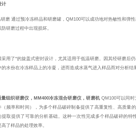
设计
温研磨 通过预冷冻样品和研磨罐，QM100可以成功地对热敏性和弹
以防研磨过程中出现损坏。
罐采用了*的旋盖式密封设计，尤其适用于低温研磨。因其经研磨后
中的水份在冷冻样品上的冷凝，进而造成水蒸气进入样品而对分析结
通量组织研磨仪，MM400冷冻混合研磨仪，研磨机
QM100可以同
件（频率和时间），为多个样品破碎制备提供了高重复性、高质量的结
的提取提供了可靠的分析基础。这种一次性完成多个样品破碎的特
提高了样品的处理效率。