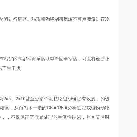
性材料进行研磨。玛瑙和陶瓷制研磨罐不可用液氮进行冷
仍有很好的气密性直至温度重新回至室温，可以有效防止
果产生干扰。
时为2x5、2x10甚至更多个动植物组织确定有效的，的破
果，从而为下一步的DNA/RNA分析过程或植物动物
性，，不仅保证了样品处理的重复性结果，并且节省时