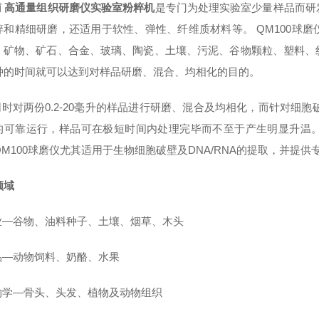
南 高通量组织研磨仪实验室粉粹机
是专门为处理实验室少量样品而研
碎和精细研磨，还适用于软性、弹性、纤维质材料等。 QM100球
、矿物、矿石、合金、玻璃、陶瓷、土壤、污泥、谷物颗粒、塑料、
种的时间就可以达到对样品研磨、混合、均相化的目的。
时对两份0.2-20毫升的样品进行研磨、混合及均相化，而针对细胞破
的可靠运行，样品可在极短时间内处理完毕而不至于产生明显升温
QM100球磨仪尤其适用于生物细胞破壁及DNA/RNA的提取，并提
领域
农业—谷物、油料种子、土壤、烟草、木头
食品—动物饲料、奶酪、水果
生物学—骨头、头发、植物及动物组织