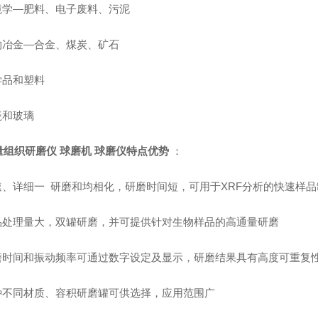
环境学—肥料、电子废料、污泥
矿物冶金—合金、煤炭、矿石
学品和塑料
瓷和玻璃
量组织研磨仪 球磨机 球磨仪
特点优势
：
快速、详细一 研磨和均相化，研磨时间短，可用于XRF分析的快速样品
样品处理量大，双罐研磨，并可提供针对生物样品的高通量研磨
研磨时间和振动频率可通过数字设定及显示，研磨结果具有高度可重复
多种不同材质、容积研磨罐可供选择，应用范围广