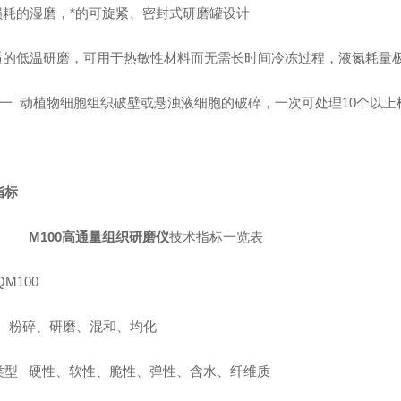
无损耗的湿磨，*的可旋紧、密封式研磨罐设计
舒适的低温研磨，可用于热敏性材料而无需长时间冷冻过程，液氮耗量
细一 动植物细胞组织破壁或悬浊液细胞的破碎，一次可处理10个以上
指标
M100高通量组织研磨仪
技术指标一览表
QM100
 : 粉碎、研磨、混和、均化
类型 硬性、软性、脆性、弹性、含水、纤维质