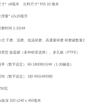
尺寸* ≤8毫米 出料尺寸* 约5-10 微米
理量* ≤2x20毫升
磨时间 1-3分钟
方式 干磨、湿磨、低温研磨、高通量研磨 研磨罐数量
2
罐类型 旋盖罐（多种材质选择）、多孔板（PTFE）
率（数字设定） 60-1800转/分钟（1-30赫兹）
间（数字设定） 1秒-99分钟59秒
 250瓦
纵深 320 x240 x 450毫米