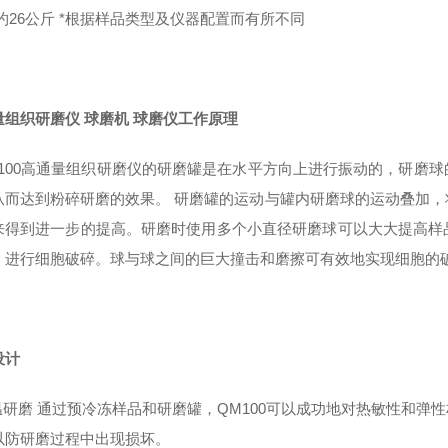
约26公斤 *根据样品类型及仪器配置而有所不同
量组织研磨仪 球磨机 球磨仪
工作原理
100高通量组织研磨仪的研磨罐是在水平方向上进行振动的，研磨
从而达到粉碎研磨的效果。 研磨罐的运动与罐内研磨球的运动叠加
来得到进一步的提高。研磨时使用多个小直径研磨球可以大大提高样
）进行细胞破碎。球与球之间的巨大撞击和磨擦可有效地实现细胞的
设计
温研磨 通过预冷冻样品和研磨罐，QM100可以成功地对热敏性和弹
以防研磨过程中出现损坏。