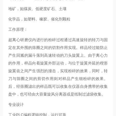
地矿，如煤炭、低硬度矿石、土壤
化学品，如塑料、橡胶、催化剂颗粒
工作原理：
超离心研磨仪
内进行的粉碎过程通过高速旋转的转刀与固
定在其外围的筛圈之间的切割作用实现。样品经过能防止
产生回溅的漏斗落到高速转动的刀头旋翼上。由于离心力
的作用，样品向着旋翼外部运动，与位于旋翼外延的楔形
旋翼齿之间产生强烈的撞击，实现粉碎的效果，同时，转
刀与筛圈之间的剪切作用则对样品产生细粉碎的效果。
后，经筛圈滤出的样品既可以收集在仪器自身携带的收集
盘中，也可经由大容量旋风分离器或是纸制过滤袋收集。
专业设计
工业PLC编程逻辑控制，运行可靠