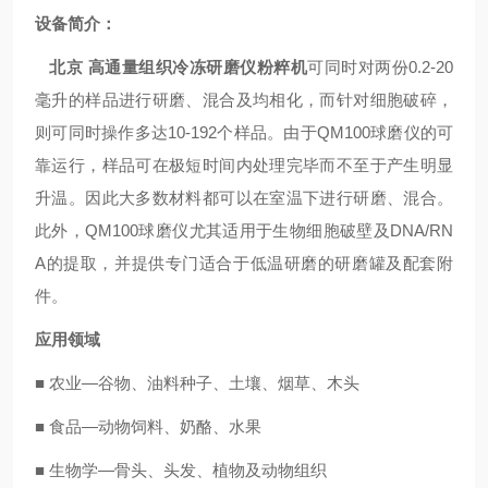
设备简介：
北京 高通量组织冷冻研磨仪粉粹机
可同时对两份0.2-20
毫升的样品进行研磨、混合及均相化，而针对细胞破碎，
则可同时操作多达10-192个样品。由于QM100球磨仪的可
靠运行，样品可在极短时间内处理完毕而不至于产生明显
升温。因此大多数材料都可以在室温下进行研磨、混合。
此外，QM100球磨仪尤其适用于生物细胞破壁及DNA/RN
A的提取，并提供专门适合于低温研磨的研磨罐及配套附
件。
应用领域
■ 农业—谷物、油料种子、土壤、烟草、木头
■ 食品—动物饲料、奶酪、水果
■ 生物学—骨头、头发、植物及动物组织