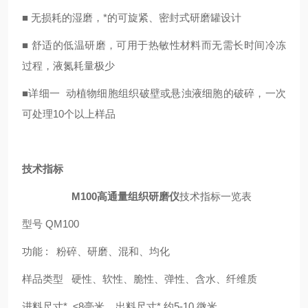
■ 无损耗的湿磨，*的可旋紧、密封式研磨罐设计
■ 舒适的低温研磨，可用于热敏性材料而无需长时间冷冻
过程，液氮耗量极少
■详细一 动植物细胞组织破壁或悬浊液细胞的破碎，一次
可处理10个以上样品
技术指标
M100高通量组织研磨仪
技术指标一览表
型号 QM100
功能 : 粉碎、研磨、混和、均化
样品类型 硬性、软性、脆性、弹性、含水、纤维质
进料尺寸* ≤8毫米 出料尺寸* 约5-10 微米