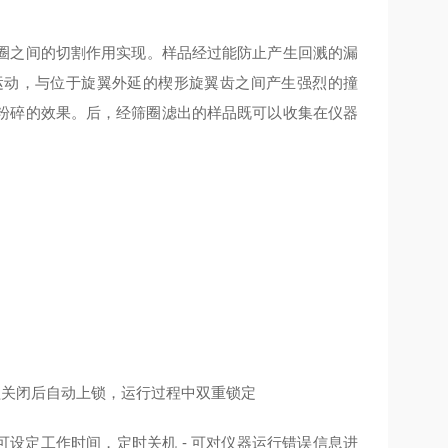
圈之间的切割作用实现。样品经过能防止产生回溅的漏
运动，与位于旋翼外延的楔形旋翼齿之间产生强烈的撞
粉碎的效果。后，经筛圈滤出的样品既可以收集在仪器
 机盖关闭后自动上锁，运行过程中双重锁定
 可设定工作时间，定时关机 - 可对仪器运行错误信息进