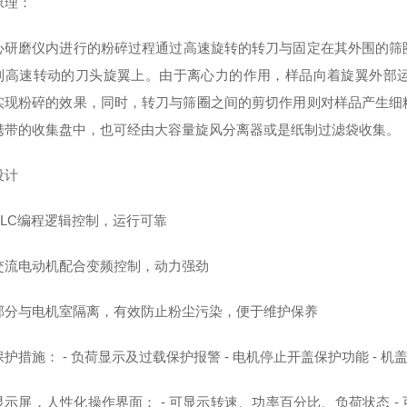
原理：
心研磨仪
内进行的粉碎过程通过高速旋转的转刀与固定在其外围的筛
到高速转动的刀头旋翼上。由于离心力的作用，样品向着旋翼外部
实现粉碎的效果，同时，转刀与筛圈之间的剪切作用则对样品产生细
携带的收集盘中，也可经由大容量旋风分离器或是纸制过滤袋收集。
设计
PLC编程逻辑控制，运行可靠
交流电动机配合变频控制，动力强劲
部分与电机室隔离，有效防止粉尘污染，便于维护保养
护措施： - 负荷显示及过载保护报警 - 电机停止开盖保护功能 -
显示屏，人性化操作界面： - 可显示转速、功率百分比、负荷状态 -