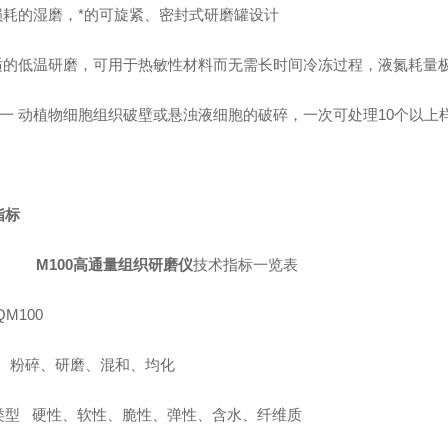
无损耗的湿磨，*的可旋紧、密封式研磨罐设计
舒适的低温研磨，可用于热敏性材料而无需长时间冷冻过程，液氮耗量
细一 动植物细胞组织破壁或悬浊液细胞的破碎，一次可处理10个以上
指标
M100高通量组织研磨仪
技术指标一览表
QM100
 : 粉碎、研磨、混和、均化
类型 硬性、软性、脆性、弹性、含水、纤维质