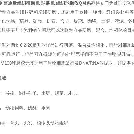
沙 高通量组织研磨机 球磨机 组织球磨仪QM系列
是专门为处理实验
脆性样品的细粉碎和精细研磨，还适用于软性、弹性、纤维质材料等。
、化学品、药品、矿物、矿石、合金、玻璃、陶瓷、土壤、污泥、谷
其只需要几十秒种的时间就可以达到对样品研磨、混合、均相化的目
同时对两份0.2-20毫升的样品进行研磨、混合及均相化，而针对细胞破
的可靠运行，样品可在极短时间内处理完毕而不至于产生明显升温
QM100球磨仪尤其适用于生物细胞破壁及DNA/RNA的提取，并提
领域
农业—谷物、油料种子、土壤、烟草、木头
食品—动物饲料、奶酪、水果
生物学—骨头、头发、植物及动物组织