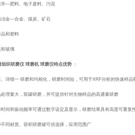
环境学—肥料、电子废料、污泥
矿物冶金—合金、煤炭、矿石
学品和塑料
瓷和玻璃
量组织研磨仪 球磨机 球磨仪
特点优势
：
快速、详细一 研磨和均相化，研磨时间短，可用于XRF分析的快速样品
样品处理量大，双罐研磨，并可提供针对生物样品的高通量研磨
研磨时间和振动频率可通过数字设定及显示，研磨结果具有高度可重复
多种不同材质、容积研磨罐可供选择，应用范围广