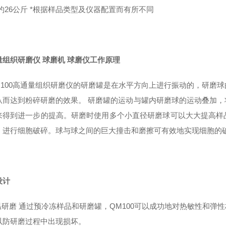
约26公斤 *根据样品类型及仪器配置而有所不同
量组织研磨仪 球磨机 球磨仪
工作原理
100高通量组织研磨仪的研磨罐是在水平方向上进行振动的，研磨
从而达到粉碎研磨的效果。 研磨罐的运动与罐内研磨球的运动叠加
来得到进一步的提高。研磨时使用多个小直径研磨球可以大大提高样
）进行细胞破碎。球与球之间的巨大撞击和磨擦可有效地实现细胞的
设计
温研磨 通过预冷冻样品和研磨罐，QM100可以成功地对热敏性和弹
以防研磨过程中出现损坏。