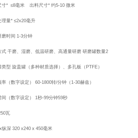
尺寸* ≤8毫米 出料尺寸* 约5-10 微米
理量* ≤2x20毫升
磨时间 1-3分钟
方式 干磨、湿磨、低温研磨、高通量研磨 研磨罐数量
2
罐类型 旋盖罐（多种材质选择）、多孔板（PTFE）
率（数字设定） 60-1800转/分钟（1-30赫兹）
间（数字设定） 1秒-99分钟59秒
 250瓦
纵深 320 x240 x 450毫米