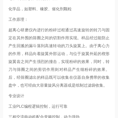
化学品，如塑料、橡胶、催化剂颗粒
工作原理：
超离心研磨仪
内进行的粉碎过程通过高速旋转的转刀与固
定在其外围的筛圈之间的切割作用实现。样品经过能防止
产生回溅的漏斗落到高速转动的刀头旋翼上。由于离心力
的作用，样品向着旋翼外部运动，与位于旋翼外延的楔形
旋翼齿之间产生强烈的撞击，实现粉碎的效果，同时，转
刀与筛圈之间的剪切作用则对样品产生细粉碎的效果。
后，经筛圈滤出的样品既可以收集在仪器自身携带的收集
盘中，也可经由大容量旋风分离器或是纸制过滤袋收集。
专业设计
工业PLC编程逻辑控制，运行可靠
三相交流电动机配合变频控制，动力强劲