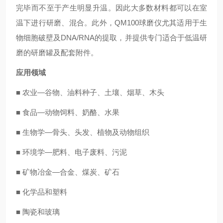
完毕而不至于产生明显升温。因此大多数材料都可以在室
温下进行研磨、混合。此外，QM100球磨仪尤其适用于生
物细胞破壁及DNA/RNA的提取，并提供专门适合于低温研
磨的研磨罐及配套附件。
应用领域
■ 农业—谷物、油料种子、土壤、烟草、木头
■ 食品—动物饲料、奶酪、水果
■ 生物学—骨头、头发、植物及动物组织
■ 环境学—肥料、电子废料、污泥
■ 矿物冶金—合金、煤炭、矿石
■ 化学品和塑料
■ 陶瓷和玻璃