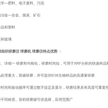
环境学—肥料、电子废料、污泥
矿物冶金—合金、煤炭、矿石
学品和塑料
瓷和玻璃
量组织研磨仪 球磨机 球磨仪
特点优势
：
快速、详细一 研磨和均相化，研磨时间短，可用于XRF分析的快速样品
样品处理量大，双罐研磨，并可提供针对生物样品的高通量研磨
研磨时间和振动频率可通过数字设定及显示，研磨结果具有高度可重复
多种不同材质、容积研磨罐可供选择，应用范围广