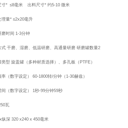
尺寸* ≤8毫米 出料尺寸* 约5-10 微米
理量* ≤2x20毫升
磨时间 1-3分钟
方式 干磨、湿磨、低温研磨、高通量研磨 研磨罐数量
2
罐类型 旋盖罐（多种材质选择）、多孔板（PTFE）
率（数字设定） 60-1800转/分钟（1-30赫兹）
间（数字设定） 1秒-99分钟59秒
 250瓦
纵深 320 x240 x 450毫米