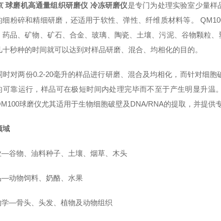
京 球磨机高通量组织研磨仪 冷冻研磨仪
是专门为处理实验室少量样
的细粉碎和精细研磨，还适用于软性、弹性、纤维质材料等。 QM1
、药品、矿物、矿石、合金、玻璃、陶瓷、土壤、污泥、谷物颗粒、
几十秒种的时间就可以达到对样品研磨、混合、均相化的目的。
同时对两份0.2-20毫升的样品进行研磨、混合及均相化，而针对细胞破
的可靠运行，样品可在极短时间内处理完毕而不至于产生明显升温
QM100球磨仪尤其适用于生物细胞破壁及DNA/RNA的提取，并提
领域
农业—谷物、油料种子、土壤、烟草、木头
食品—动物饲料、奶酪、水果
生物学—骨头、头发、植物及动物组织