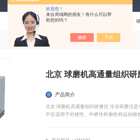
欢迎您！
来自局域网的朋友！有什么可以帮
助您的吗？
当前位置：
首页
产品中心
多功能混合研磨仪
北京 球磨机高通量组织研
产品简介
北京 球磨机高通量组织研磨仪 冷冻研磨仪是
不仅适用于对硬性、中硬性和脆性样品的细
等。 QM100球磨仪可粉碎和研磨包括纤
金、玻璃、陶瓷、土壤、污泥、谷物颗粒、塑