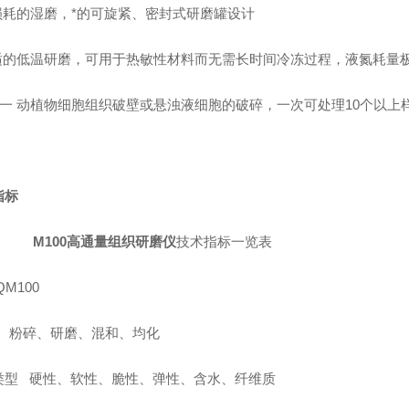
无损耗的湿磨，*的可旋紧、密封式研磨罐设计
舒适的低温研磨，可用于热敏性材料而无需长时间冷冻过程，液氮耗量
细一 动植物细胞组织破壁或悬浊液细胞的破碎，一次可处理10个以上
指标
M100高通量组织研磨仪
技术指标一览表
QM100
 : 粉碎、研磨、混和、均化
类型 硬性、软性、脆性、弹性、含水、纤维质