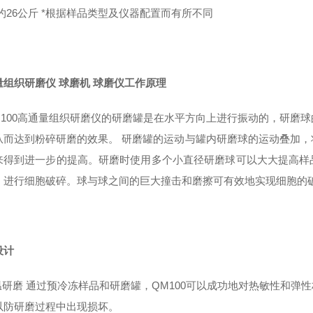
约26公斤 *根据样品类型及仪器配置而有所不同
量组织研磨仪 球磨机 球磨仪
工作原理
100高通量组织研磨仪的研磨罐是在水平方向上进行振动的，研磨
从而达到粉碎研磨的效果。 研磨罐的运动与罐内研磨球的运动叠加
来得到进一步的提高。研磨时使用多个小直径研磨球可以大大提高样
）进行细胞破碎。球与球之间的巨大撞击和磨擦可有效地实现细胞的
设计
温研磨 通过预冷冻样品和研磨罐，QM100可以成功地对热敏性和弹
以防研磨过程中出现损坏。