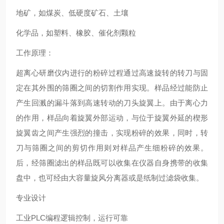
地矿，如煤炭、低硬度矿石、土壤
化学品，如塑料、橡胶、催化剂颗粒
工作原理：
超离心研磨仪
内进行的粉碎过程通过高速旋转的转刀与固
定在其外围的筛圈之间的切割作用实现。样品经过能防止
产生回溅的漏斗落到高速转动的刀头旋翼上。由于离心力
的作用，样品向着旋翼外部运动，与位于旋翼外延的楔形
旋翼齿之间产生强烈的撞击，实现粉碎的效果，同时，转
刀与筛圈之间的剪切作用则对样品产生细粉碎的效果。
后，经筛圈滤出的样品既可以收集在仪器自身携带的收集
盘中，也可经由大容量旋风分离器或是纸制过滤袋收集。
专业设计
工业PLC编程逻辑控制，运行可靠