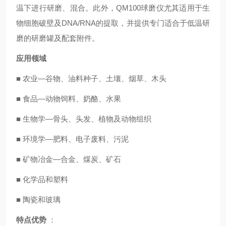
温下进行研磨、混合。此外，QM100球磨仪尤其适用于生
物细胞破壁及DNA/RNA的提取，并提供专门适合于低温研
磨的研磨罐及配套附件。
应用领域
■ 农业—谷物、油料种子、土壤、烟草、木头
■ 食品—动物饲料、奶酪、水果
■ 生物学—骨头、头发、植物及动物组织
■ 环境学—肥料、电子废料、污泥
■ 矿物冶金—合金、煤炭、矿石
■ 化学品和塑料
■ 陶瓷和玻璃
特点优势
：