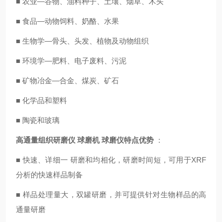
■ 农业—谷物、油料种子、土壤、烟草、木头
■ 食品—动物饲料、奶酪、水果
■ 生物学—骨头、头发、植物及动物组织
■ 环境学—肥料、电子废料、污泥
■ 矿物冶金—合金、煤炭、矿石
■ 化学品和塑料
■ 陶瓷和玻璃
高通量组织研磨仪 球磨机 球磨仪
特点优势
：
■ 快速、详细一 研磨和均相化，研磨时间短，可用于XRF
分析的快速样品制备
■ 样品处理量大，双罐研磨，并可提供针对生物样品的高
通量研磨