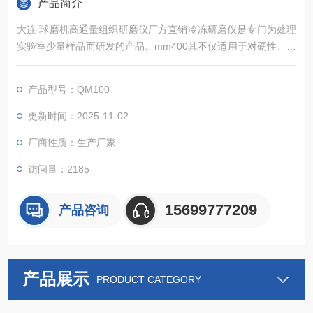
产品简介
大连 球磨机高通量组织研磨仪厂方直销冷冻研磨仪是专门为处理
实验室少量样品而研发的产品。mm400其不仅适用于对硬性、中
硬性和脆性样品的细粉碎和精细研磨，还适用于软性、弹性、纤
维质材料等。 QM100球磨仪可粉碎和研磨包括纤维组织、骨
产品型号：QM100
头、头发、化学品、药品、矿物、矿石、合金、玻璃、陶瓷、土
壤、污泥、谷物颗粒、塑料、纺织品在内的诸多材料。
更新时间：2025-11-02
厂商性质：生产厂家
访问量：2185
15699777209
产品咨询
产品展示
PRODUCT CATEGORY