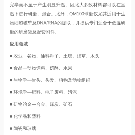
完毕而不至于产生明显升温。因此大多数材料都可以在室
温下进行研磨、混合。此外，QM100球磨仪尤其适用于生
物细胞破壁及DNA/RNA的提取，并提供专门适合于低温研
磨的研磨罐及配套附件。
应用领域
■ 农业—谷物、油料种子、土壤、烟草、木头
■ 食品—动物饲料、奶酪、水果
■ 生物学—骨头、头发、植物及动物组织
■ 环境学—肥料、电子废料、污泥
■ 矿物冶金—合金、煤炭、矿石
■ 化学品和塑料
■ 陶瓷和玻璃