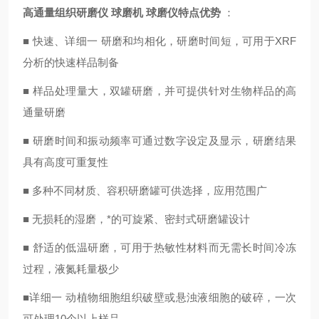
高通量组织研磨仪 球磨机 球磨仪
特点优势
：
■ 快速、详细一 研磨和均相化，研磨时间短，可用于XRF
分析的快速样品制备
■ 样品处理量大，双罐研磨，并可提供针对生物样品的高
通量研磨
■ 研磨时间和振动频率可通过数字设定及显示，研磨结果
具有高度可重复性
■ 多种不同材质、容积研磨罐可供选择，应用范围广
■ 无损耗的湿磨，*的可旋紧、密封式研磨罐设计
■ 舒适的低温研磨，可用于热敏性材料而无需长时间冷冻
过程，液氮耗量极少
■详细一 动植物细胞组织破壁或悬浊液细胞的破碎，一次
可处理10个以上样品