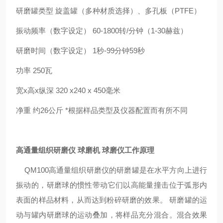
研磨罐类型 旋盖罐（多种材质选择）、多孔板（PTFE）
振动频率（数字设定） 60-1800转/分钟（1-30赫兹）
研磨时间（数字设定） 1秒-99分钟59秒
功率 250瓦
宽x高x纵深 320 x240 x 450毫米
净重 约26公斤 *根据样品类型及仪器配置而有所不同
高通量组织研磨仪 球磨机 球磨仪
工作原理
QM100高通量组织研磨仪的研磨罐是在水平方向上进行
振动的，研磨球的惯性带动它们以高能量撞击位于弧形内
表面的样品材料，从而达到粉碎研磨的效果。 研磨罐的运
动与罐内研磨球的运动叠加，将样品充分混合。混合效果