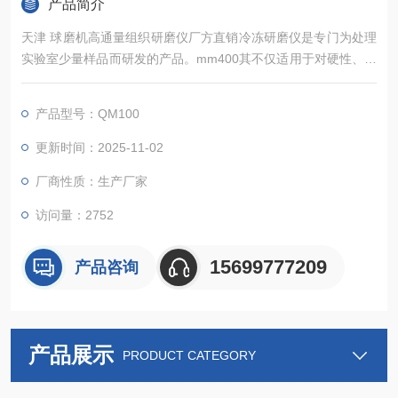
产品简介
天津 球磨机高通量组织研磨仪厂方直销冷冻研磨仪是专门为处理
实验室少量样品而研发的产品。mm400其不仅适用于对硬性、中
硬性和脆性样品的细粉碎和精细研磨，还适用于软性、弹性、纤
维质材料等。 QM100球磨仪可粉碎和研磨包括纤维组织、骨
产品型号：QM100
头、头发、化学品、药品、矿物、矿石、合金、玻璃、陶瓷、土
壤、污泥、谷物颗粒、塑料、纺织品在内的诸多材料。
更新时间：2025-11-02
厂商性质：生产厂家
访问量：2752
15699777209
产品咨询
产品展示
PRODUCT CATEGORY