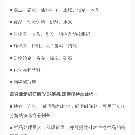
■ 农业—谷物、油料种子、土壤、烟草、木头
■ 食品—动物饲料、奶酪、水果
■ 生物学—骨头、头发、植物及动物组织
■ 环境学—肥料、电子废料、污泥
■ 矿物冶金—合金、煤炭、矿石
■ 化学品和塑料
■ 陶瓷和玻璃
高通量组织研磨仪 球磨机 球磨仪
特点优势
：
■ 快速、详细一 研磨和均相化，研磨时间短，可用于XRF
分析的快速样品制备
■ 样品处理量大，双罐研磨，并可提供针对生物样品的高