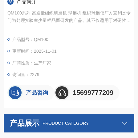
产品简介
QM100系列 高通量组织研磨机 球磨机 组织球磨仪厂方直销是专
门为处理实验室少量样品而研发的产品。其不仅适用于对硬性、
中硬性和脆性样品的细粉碎和精细研磨，还适用于软性、弹性、
纤维质材料等。 QM100球磨仪可粉碎和研磨包括纤维组织、骨
产品型号：QM100
头、头发、化学品、药品、矿物、矿石、合金、玻璃、陶瓷、土
壤、污泥、谷物颗粒、塑料、纺织品在内的诸多材料。
更新时间：2025-11-01
厂商性质：生产厂家
访问量：2279
15699777209
产品咨询
产品展示
PRODUCT CATEGORY